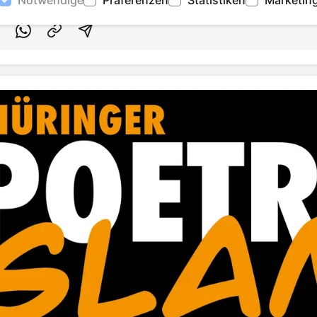
acebook teilen
uf Twitter teilen
Per Link teilen
shareViaEmail