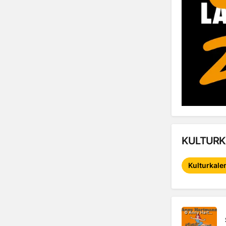
KULTURK
Kulturkal
©
Anny Hartmann