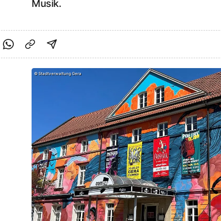
Musik.
cebook teilen
f Twitter teilen
Per Link teilen
shareViaEmail
©
Stadtverwaltung Gera