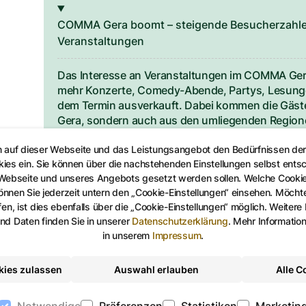
COMMA Gera boomt – steigende Besucherzahle
Veranstaltungen
Das Interesse an Veranstaltungen im COMMA Gera
mehr Konzerte, Comedy-Abende, Partys, Lesunge
dem Termin ausverkauft. Dabei kommen die Gäste
Gera, sondern auch aus den umliegenden Regione
Chemnitz oder Zwickau.
n auf dieser Webseite und das Leistungsangebot den Bedürfnissen de
Die positive Entwicklung zeigt sich auch in den 
kies ein. Sie können über die nachstehenden Einstellungen selbst ents
 Webseite und unseres Angebots gesetzt werden sollen. Welche Cooki
sich von 2024 auf 2025 mit über
12.000 Gästen 
nen Sie jederzeit untern den „Cookie-Einstellungen“ einsehen. Möchten
Team des COMMA ist das ein starkes Zeichen fü
en, ist dies ebenfalls über die „Cookie-Einstellungen“ möglich. Weitere
kulturellen Angeboten in besonderer Atmosphäre 
d Daten finden Sie in unserer
Datenschutzerklärung
.
Mehr Informatio
in unserem
Impressum
.
Da viele Veranstaltungen schnell ausverkauft si
Tickets frühzeitig im Vorverkauf zu sichern – un
Ticketshop Thüringen, Eventim
, die
Gera-Informa
kies zulassen
Auswahl erlauben
Alle C
Notwendige
Präferenzen
Statistiken
Marketin