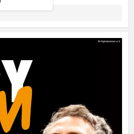
©
Highslammer e.V.