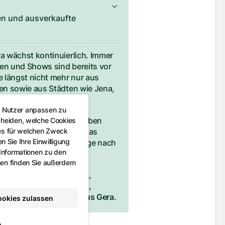
n und ausverkaufte
 wächst kontinuierlich. Immer
n und Shows sind bereits vor
 längst nicht mehr nur aus
n sowie aus Städten wie Jena,
r Nutzer anpassen zu
Besucherzahlen: Diese haben
cheiden, welche Cookies
es für welchen Zweck
nahezu verdoppelt
. Für das
 Sie Ihre Einwilligung
r die wachsende Nachfrage nach
 Informationen zu den
abseits großer Arenen.
nen finden Sie außerdem
nd, empfiehlt das COMMA,
ter anderem über
Reservix,
tion
oder das
Pressehaus Gera
.
ookies zulassen
g