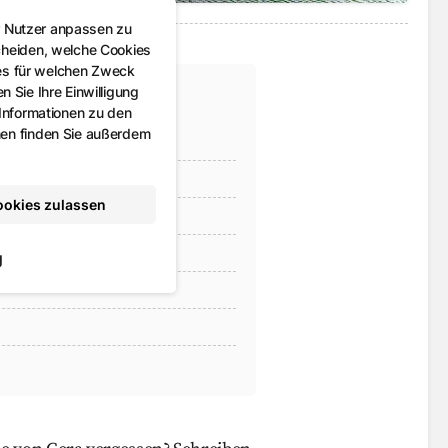
r Nutzer anpassen zu
cheiden, welche Cookies
es für welchen Zweck
 Sie Ihre Einwilligung
 Informationen zu den
nen finden Sie außerdem
ookies zulassen
g