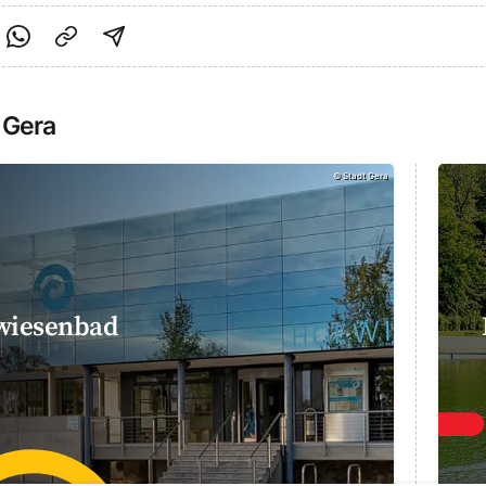
cebook teilen
f Twitter teilen
Per Link teilen
shareViaEmail
 Gera
©
Stadt Gera
wiesenbad