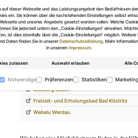
n auf dieser Webseite und das Leistungsangebot den Bedürfnissen de
kies ein. Sie können über die nachstehenden Einstellungen selbst ents
 Webseite und unseres Angebots gesetzt werden sollen. Welche Cooki
nen Sie jederzeit untern den „Cookie-Einstellungen“ einsehen. Möchten
Bäder in der Umgebung
en, ist dies ebenfalls über die „Cookie-Einstellungen“ möglich. Weitere
d Daten finden Sie in unserer
Datenschutzerklärung
.
Mehr Informatio
Kristall Therme Bad Klosterlausnitz
in unserem
Impressum
.
Freizeitbad Tatami
kies zulassen
Auswahl erlauben
Alle C
GalaxSea Freizeitbad in Jena
Strandbad Zeulenroda
Notwendige
Präferenzen
Statistiken
Marketin
Saalburg Beach
Freizeit- und Erholungsbad Bad Köstritz
Webalu Werdau