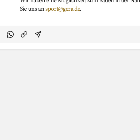
Wir haben eine Möglichkeit zum Baden in der Näh
Sie uns an
sport@gera.de
.
acebook teilen
uf Twitter teilen
Per Link teilen
shareViaEmail