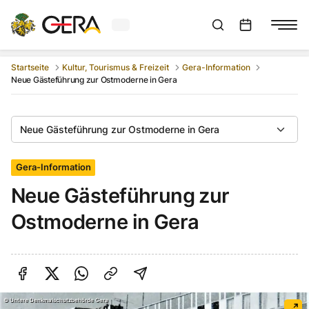
Aktuelles Wetter in Gera
Suchleiste anzeigen
:
Veranstaltungs
Startseite
Kultur, Tourismus & Freizeit
Gera-Information
Neue Gästeführung zur Ostmoderne in Gera
Neue Gästeführung zur Ostmoderne in Gera
Gera-Information
Neue Gästeführung zur
Ostmoderne in Gera
Auf Facebook teilen
Auf Twitter teilen
Per Link teilen
shareViaEmail
©
Untere Denkmalschutzbehörde Gera