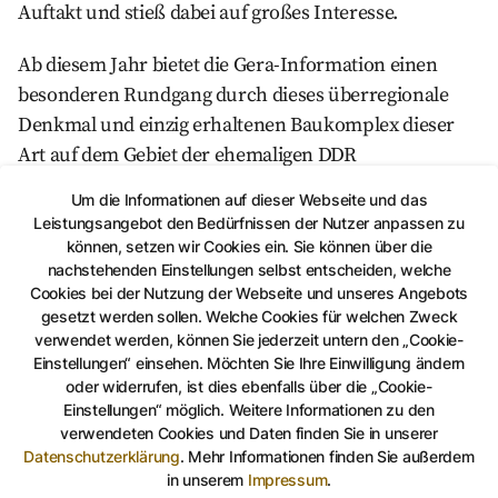
Auftakt und stieß dabei auf großes Interesse.
Ab diesem Jahr bietet die Gera-Information einen
besonderen Rundgang durch dieses überregionale
Denkmal und einzig erhaltenen Baukomplex dieser
Art auf dem Gebiet der ehemaligen DDR
als
öffentliche Führung
an.
Um die Informationen auf dieser Webseite und das
Leistungsangebot den Bedürfnissen der Nutzer anpassen zu
können, setzen wir Cookies ein. Sie können über die
Weitere Informationen und Termine
nachstehenden Einstellungen selbst entscheiden, welche
Cookies bei der Nutzung der Webseite und unseres Angebots
gesetzt werden sollen. Welche Cookies für welchen Zweck
verwendet werden, können Sie jederzeit untern den „Cookie-
Auf Facebook teilen
Auf Twitter teilen
Per Link teilen
shareViaEma
Einstellungen“ einsehen. Möchten Sie Ihre Einwilligung ändern
oder widerrufen, ist dies ebenfalls über die „Cookie-
Einstellungen“ möglich. Weitere Informationen zu den
verwendeten Cookies und Daten finden Sie in unserer
Datenschutzerklärung
.
Mehr Informationen finden Sie außerdem
in unserem
Impressum
.