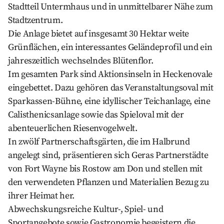
Stadtteil Untermhaus und in unmittelbarer Nähe zum
Stadtzentrum.
Die Anlage bietet auf insgesamt 30 Hektar weite
Grünflächen, ein interessantes Geländeprofil und ein
jahreszeitlich wechselndes Blütenflor.
Im gesamten Park sind Aktionsinseln in Heckenovale
eingebettet. Dazu gehören das Veranstaltungsoval mit
Sparkassen-Bühne, eine idyllischer Teichanlage, eine
Calisthenicsanlage sowie das Spieloval mit der
abenteuerlichen Riesenvogelwelt.
In zwölf Partnerschaftsgärten, die im Halbrund
angelegt sind, präsentieren sich Geras Partnerstädte
von Fort Wayne bis Rostow am Don und stellen mit
den verwendeten Pflanzen und Materialien Bezug zu
ihrer Heimat her.
Abwechskungsreiche Kultur-, Spiel- und
Sportangebote sowie Gastronomie begeistern die