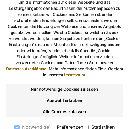
Um die Informationen auf dieser Webseite und das
+
7
Leistungsangebot den Bedürfnissen der Nutzer anpassen zu
können, setzen wir Cookies ein. Sie können über die
nachstehenden Einstellungen selbst entscheiden, welche
Cookies bei der Nutzung der Webseite und unseres Angebots
gesetzt werden sollen. Welche Cookies für welchen Zweck
Auf Facebook teilen
Auf Twitter teilen
Per Link teilen
shareViaEma
verwendet werden, können Sie jederzeit untern den „Cookie-
Einstellungen“ einsehen. Möchten Sie Ihre Einwilligung ändern
oder widerrufen, ist dies ebenfalls über die „Cookie-
Koordinatorin Hofwiesenpark
Einstellungen“ möglich. Weitere Informationen zu den
verwendeten Cookies und Daten finden Sie in unserer
Datenschutzerklärung
.
Mehr Informationen finden Sie außerdem
Kathy Deutscher
in unserem
Impressum
.
Stadtverwaltung Gera
Amt für Stadtgrün
Nur notwendige Cookies zulassen
Fon: 0365 619-209
Fax: 0365 619-309
Auswahl erlauben
E-Mail:
deutscher.kathy@gera.de
Alle Cookies zulassen
Notwendige
Präferenzen
Statistiken