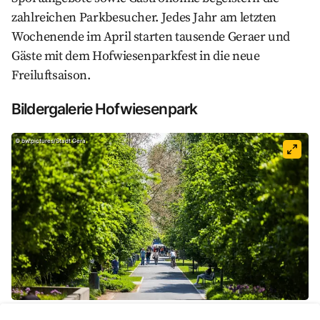
zahlreichen Parkbesucher. Jedes Jahr am letzten
Wochenende im April starten tausende Geraer und
Gäste mit dem Hofwiesenparkfest in die neue
Freiluftsaison.
Bildergalerie Hofwiesenpark
©
bw.pictures/Stadt Gera
©
Tony Matysik
©
bw.pictures/Stadt Gera
©
Monique Hubka