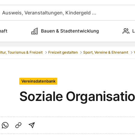
haft
Bauen & Stadtentwicklung
L
ltur, Tourismus & Freizeit
Freizeit gestalten
Sport, Vereine & Ehrenamt
Vereinsdatenbank
Soziale Organisati
cebook teilen
f Twitter teilen
Per Link teilen
shareViaEmail