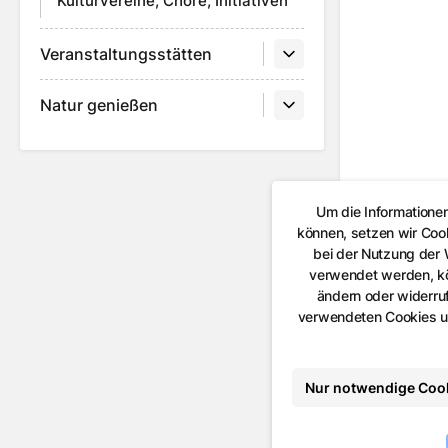
Kulturvereine, Chöre, Initiativen
Veranstaltungsstätten
Natur genießen
Um die Informatione
können, setzen wir Coo
bei der Nutzung der
verwendet werden, kön
ändern oder widerruf
verwendeten Cookies un
Nur notwendige Coo