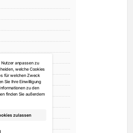
r Nutzer anpassen zu
cheiden, welche Cookies
es für welchen Zweck
 Sie Ihre Einwilligung
 Informationen zu den
nen finden Sie außerdem
ringen
ookies zulassen
g