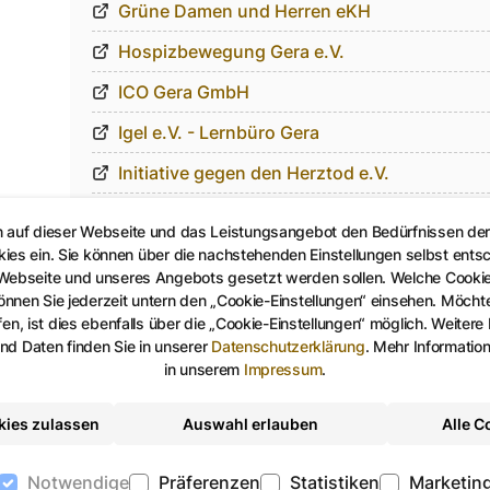
Grüne Damen und Herren eKH
Hospizbewegung Gera e.V.
ICO Gera GmbH
Igel e.V. - Lernbüro Gera
Initiative gegen den Herztod e.V.
Liberare e.V.
n auf dieser Webseite und das Leistungsangebot den Bedürfnissen de
Mieterschutzbund Gera und Umgebung e.V.
kies ein. Sie können über die nachstehenden Einstellungen selbst ents
 Webseite und unseres Angebots gesetzt werden sollen. Welche Cooki
Ponto Familie
nen Sie jederzeit untern den „Cookie-Einstellungen“ einsehen. Möchten
en, ist dies ebenfalls über die „Cookie-Einstellungen“ möglich. Weitere
profamilia Beratungsstelle Gera
d Daten finden Sie in unserer
Datenschutzerklärung
.
Mehr Informatio
in unserem
Impressum
.
Schlupfwinkel und Sorgentelefon Gera e.V.
Seniorpartner in School Landesverband Thü
kies zulassen
Auswahl erlauben
Alle C
SOS Kinderdorf e.V.
Notwendige
Präferenzen
Statistiken
Marketin