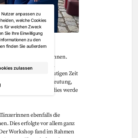
r Nutzer anpassen zu
cheiden, welche Cookies
es für welchen Zweck
 Sie Ihre Einwilligung
iesenparkfest 2022
 Informationen zu den
nen finden Sie außerdem
se Chance nutzen zu können.
e jungen Damen herzlich
ookies zulassen
ent. Gerade in der heutigen Zeit
tausche von großer Bedeutung,
g
olerantes Miteinander – dies werde
Tänzerinnen ebenfalls die
en. Dies erfolgte vor allem ganz
. Der Workshop fand im Rahmen