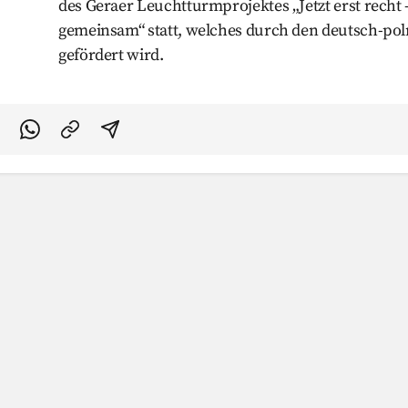
des Geraer Leuchtturmprojektes „Jetzt erst rech
gemeinsam“ statt, welches durch den deutsch-po
gefördert wird.
acebook teilen
uf Twitter teilen
Per Link teilen
shareViaEmail