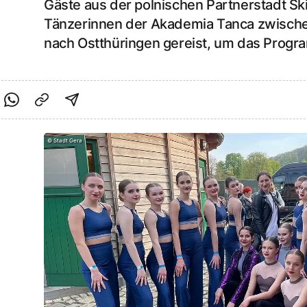
Gäste aus der polnischen Partnerstadt Sk
Tänzerinnen der Akademia Tanca zwische
nach Ostthüringen gereist, um das Progr
cebook teilen
f Twitter teilen
Per Link teilen
shareViaEmail
©
Stadt Gera