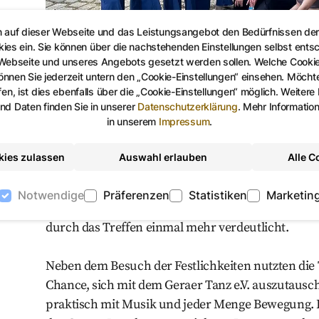
n auf dieser Webseite und das Leistungsangebot den Bedürfnissen de
kies ein. Sie können über die nachstehenden Einstellungen selbst ents
 Webseite und unseres Angebots gesetzt werden sollen. Welche Cooki
nen Sie jederzeit untern den „Cookie-Einstellungen“ einsehen. Möchten
Polnische Tänzerinnen der Akademia Tanca vor Auftritt beim Hofw
en, ist dies ebenfalls über die „Cookie-Einstellungen“ möglich. Weitere
d Daten finden Sie in unserer
Datenschutzerklärung
.
Mehr Informatio
in unserem
Impressum
.
Trainerin Monika Kotowska war sehr erfreut, die
Geras Oberbürgermeister, Julian Vonarb, hieß di
kies zulassen
Auswahl erlauben
Alle C
willkommen und bedankte sich für so viel Engagem
sind länderübergreifende partnerschaftliche Aus
Notwendige
Präferenzen
Statistiken
Marketin
betonte er. Gera steht für ein respektvolles und t
durch das Treffen einmal mehr verdeutlicht.
Neben dem Besuch der Festlichkeiten nutzten die 
Chance, sich mit dem Geraer Tanz e.V. auszutausch
praktisch mit Musik und jeder Menge Bewegung