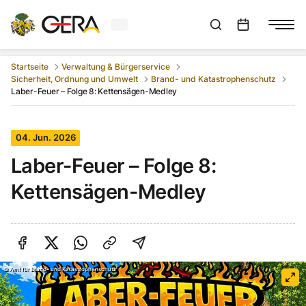
Aktuelles Wetter in Gera
Suchleiste anzeigen
:
Veranstaltungs
Startseite
Verwaltung & Bürgerservice
Sicherheit, Ordnung und Umwelt
Brand- und Katastrophenschutz
Laber-Feuer – Folge 8: Kettensägen-Medley
04. Jun. 2026
Laber-Feuer – Folge 8:
Kettensägen-Medley
Auf Facebook teilen
Auf Twitter teilen
Per Link teilen
shareViaEmail
©
Amt für Brand- und Katastrophenschutz