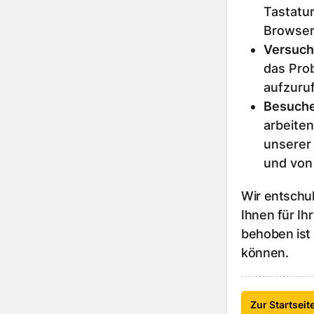
Tastatur
Browser
Versuch
das Prob
aufzuru
Besuche
arbeiten
unserer
und von
Wir entschu
Ihnen für Ih
behoben ist
können.
Zur Startseit