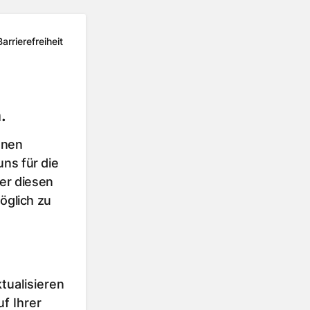
Barrierefreiheit
.
hnen
ns für die
er diesen
öglich zu
tualisieren
f Ihrer