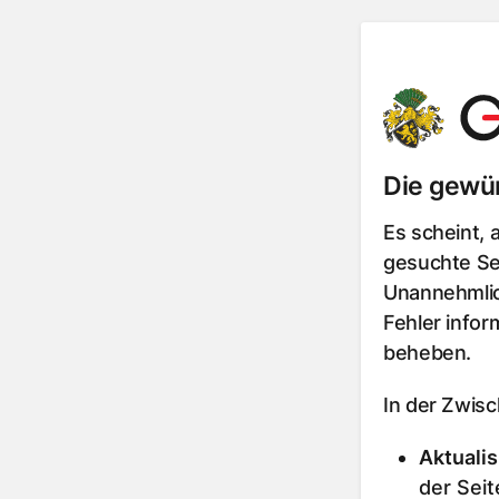
Die gewün
Es scheint, 
gesuchte Sei
Unannehmlic
Fehler infor
beheben.
In der Zwis
Aktualis
der Seit