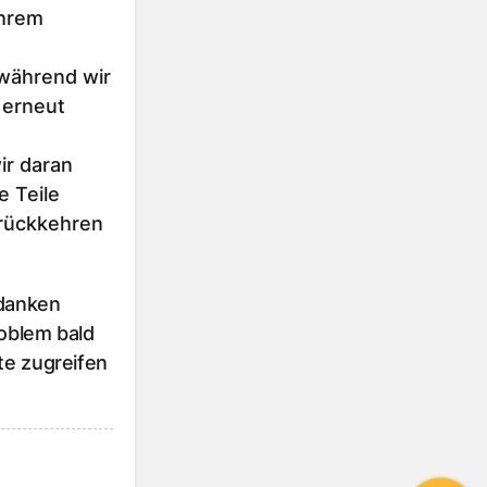
Ihrem
 während wir
 erneut
r daran
e Teile
urückkehren
 danken
roblem bald
te zugreifen