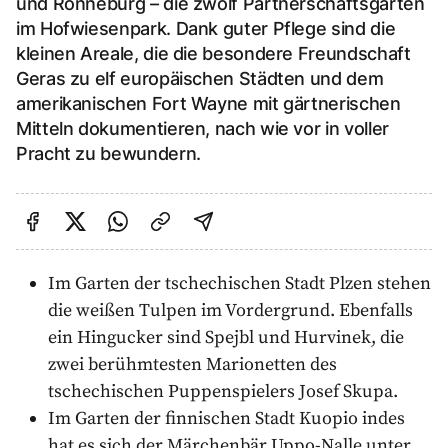
und Ronneburg – die zwölf Partnerschaftsgärten
im Hofwiesenpark. Dank guter Pflege sind die
kleinen Areale, die die besondere Freundschaft
Geras zu elf europäischen Städten und dem
amerikanischen Fort Wayne mit gärtnerischen
Mitteln dokumentieren, nach wie vor in voller
Pracht zu bewundern.
Auf Facebook teilen
Auf Twitter teilen
Per Link teilen
shareViaEmail
Im Garten der tschechischen Stadt Plzen stehen
die weißen Tulpen im Vordergrund. Ebenfalls
ein Hingucker sind Spejbl und Hurvinek, die
zwei berühmtesten Marionetten des
tschechischen Puppenspielers Josef Skupa.
Im Garten der finnischen Stadt Kuopio indes
hat es sich der Märchenbär Uppo-Nalle unter