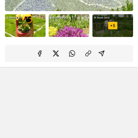
©
Stadt Gera
©
Stadt Gera
©
Stadt Gera
+
5
Auf Facebook teilen
Auf Twitter teilen
Per Link teilen
shareViaEma