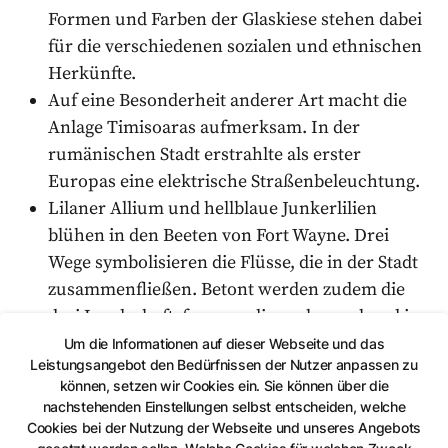
Formen und Farben der Glaskiese stehen dabei
für die verschiedenen sozialen und ethnischen
Herkünfte.
Auf eine Besonderheit anderer Art macht die
Anlage Timisoaras aufmerksam. In der
rumänischen Stadt erstrahlte als erster
Europas eine elektrische Straßenbeleuchtung.
Lilaner Allium und hellblaue Junkerlilien
blühen in den Beeten von Fort Wayne. Drei
Wege symbolisieren die Flüsse, die in der Stadt
zusammenfließen. Betont werden zudem die
drei Landschaftsformen, die vorherrschend in
dieser Gegend Amerikas sind: Prärie, feuchte
Um die Informationen auf dieser Webseite und das
Leistungsangebot den Bedürfnissen der Nutzer anpassen zu
Sumpfgebiete und Waldzone.
können, setzen wir Cookies ein. Sie können über die
nachstehenden Einstellungen selbst entscheiden, welche
All diese Gärten sind Dank des Integrationsbetriebes
Cookies bei der Nutzung der Webseite und unseres Angebots
der OV Lebenshilfe in einem guten Zustand. Geleitet