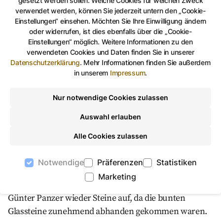
gesetzt werden sollen. Welche Cookies für welchen Zweck
vom Projektleiter Günter Panzer, werden die Gärten
verwendet werden, können Sie jederzeit untern den „Cookie-
Einstellungen“ einsehen. Möchten Sie Ihre Einwilligung ändern
gepflegt. Auch Arbeiten wie das Nähen und Waschen
oder widerrufen, ist dies ebenfalls über die „Cookie-
der Flaggen der Partnerstädte wurden übernommen.
Einstellungen“ möglich. Weitere Informationen zu den
Nur für zwei der zwölf Anlagen allerdings fanden sich
verwendeten Cookies und Daten finden Sie in unserer
Datenschutzerklärung
.
Mehr Informationen finden Sie außerdem
bislang Paten. Den Nürnberger Garten pflegen
in unserem
Impressum
.
Brunhilde und Günter Wenzel. Mit ihrer Patenschaft
wollen sie etwas von dem zurückgeben, was sie
Nur notwendige Cookies zulassen
während ihrer nahezu täglichen Besuche während
Auswahl erlauben
der Buga erlebten. Dass die Wahl auf Nürnberg fiel,
war vor allem der aus der Zeit der DDR resultierenden
Alle Cookies zulassen
Partnerschaft geschuldet. In der Anlage, die vor allem
die urbane Struktur der Stadt Nürnberg betont,
Notwendige
Präferenzen
Statistiken
kehren sie nun jede Woche die Wege und erledigen
Marketing
weitere Pflegearbeiten. So füllten sie gemeinsam mit
Günter Panzer wieder Steine auf, da die bunten
Glassteine zunehmend abhanden gekommen waren.