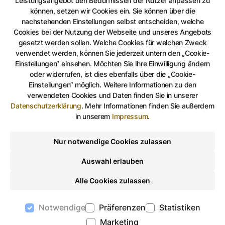
Leistungsangebot den Bedürfnissen der Nutzer anpassen zu
Partnermusikschule Skierniewice wurde ebenfalls zu
können, setzen wir Cookies ein. Sie können über die
einem großartigen Erfolg für die Geraer Delegation.
nachstehenden Einstellungen selbst entscheiden, welche
Cookies bei der Nutzung der Webseite und unseres Angebots
gesetzt werden sollen. Welche Cookies für welchen Zweck
Das Rahmenprogramm der Konzertreise mit
verwendet werden, können Sie jederzeit untern den „Cookie-
Museumsbesuchen, Stadtführung und Schülertreffen
Einstellungen“ einsehen. Möchten Sie Ihre Einwilligung ändern
vermittelte den Musikern interessante Einblicke in
oder widerrufen, ist dies ebenfalls über die „Cookie-
Einstellungen“ möglich. Weitere Informationen zu den
das kulturelle Leben der polnischen Nachbarn.
verwendeten Cookies und Daten finden Sie in unserer
Freundschaft, gegenseitiger Respekt und
Datenschutzerklärung
.
Mehr Informationen finden Sie außerdem
inspirierende Erinnerungen lassen auf weitere
in unserem
Impressum
.
Projekte der musikalischen und pädagogischen Arbeit
hoffen.
Nur notwendige Cookies zulassen
Auswahl erlauben
Alle Cookies zulassen
Auf Facebook teilen
Auf Twitter teilen
Per Link teilen
shareViaEma
Notwendige
Präferenzen
Statistiken
Marketing