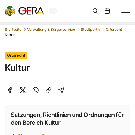
Aktuelles Wetter in Gera
Suchleiste anzeigen
:
Veranstaltungs
Startseite
Verwaltung & Bürgerservice
Stadtpolitik
Ortsrecht
Kultur
Ortsrecht
Kultur
Auf Facebook teilen
Auf Twitter teilen
Per Link teilen
shareViaEmail
Satzungen, Richtlinien und Ordnungen für
den Bereich Kultur