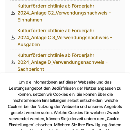
Kulturförderrichtlinie ab Förderjahr
2024_Anlage C2_Verwendungsnachweis -
Einnahmen
Kulturförderrichtlinie ab Förderjahr
2024_Anlage C 3_Verwendungsnachweis -
Ausgaben
Kulturförderrichtlinie ab Förderjahr
2024_Anlage D_Verwendungsnachweis -
Sachbericht
Museen_Eintrittspreise.pdf
Um die Informationen auf dieser Webseite und das
Leistungsangebot den Bedürfnissen der Nutzer anpassen zu
Stadtarchiv Benutzungssatzung
können, setzen wir Cookies ein. Sie können über die
nachstehenden Einstellungen selbst entscheiden, welche
Stadtarchiv Gebührensatzung
Cookies bei der Nutzung der Webseite und unseres Angebots
Tierpark_Entgeltordnung
gesetzt werden sollen. Welche Cookies für welchen Zweck
verwendet werden, können Sie jederzeit untern den „Cookie-
Tierheim_Entgeltordnung
Einstellungen“ einsehen. Möchten Sie Ihre Einwilligung ändern