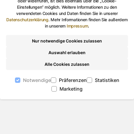
oder widerrufen, ist dies ebenfalls über die „Cookie-
Einstellungen“ möglich. Weitere Informationen zu den
verwendeten Cookies und Daten finden Sie in unserer
Datenschutzerklärung
.
Mehr Informationen finden Sie außerdem
Auf Facebook teilen
Auf Twitter teilen
Per Link teilen
shareViaEma
in unserem
Impressum
.
Nur notwendige Cookies zulassen
Auswahl erlauben
Alle Cookies zulassen
Notwendige
Präferenzen
Statistiken
Marketing