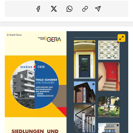
Auf Facebook teilen
Auf Twitter teilen
Per Link teilen
shareViaEma
©
Stadt Gera