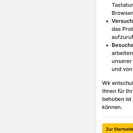
Tastatur
Browser
Versuch
das Prob
aufzuru
Besuche
arbeiten
unserer
und von
Wir entschu
Ihnen für Ih
behoben ist
können.
Zur Startseit