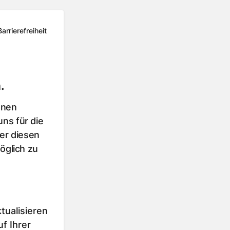
Barrierefreiheit
.
hnen
ns für die
er diesen
öglich zu
tualisieren
f Ihrer