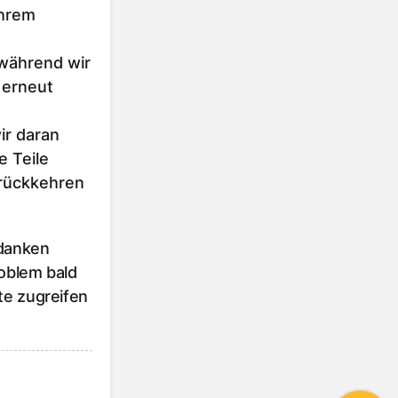
Ihrem
 während wir
 erneut
r daran
e Teile
urückkehren
 danken
roblem bald
te zugreifen