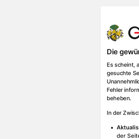
Die gewün
Es scheint, 
gesuchte Sei
Unannehmlic
Fehler infor
beheben.
In der Zwis
Aktualis
der Seit