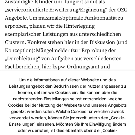
Zuständigkeitsfinder und fungiert somit als
„serviceorientierte Erweiterung/Ergänzung“ der OZG-
Angebote. Um maximale/optimale Funktionalität zu
erproben, planen wir die Hinterlegung
exemplarischer Leistungen aus unterschiedlichen
Clustern. Konkret stehen hier in der Diskussion (und
Konzeption): Mängelmelder (zur Erprobung der
„Durchleitung“ von Aufgaben aus verschiedensten
Fachbereichen, hier bspw. Ordnungsamt und
Sozialamt), übergreifendes digitales Ticketsystem (zur
Um die Informationen auf dieser Webseite und das
automatisierten Bearbeitung nicht standardisierter
Leistungsangebot den Bedürfnissen der Nutzer anpassen zu
Anliegen), Bürgerbeteiligungsplattform (Einbindung
können, setzen wir Cookies ein. Sie können über die
der eigentlich eigenständigen SC-Maßnahme #11 –
nachstehenden Einstellungen selbst entscheiden, welche
Cookies bei der Nutzung der Webseite und unseres Angebots
optional), aber auch Einbindung „klassischer
gesetzt werden sollen. Welche Cookies für welchen Zweck
Bürgerservices“ (hier voraussichtlich
verwendet werden, können Sie jederzeit untern den „Cookie-
Meldebescheinigung und Abmeldung ins Ausland, um
Einstellungen“ einsehen. Möchten Sie Ihre Einwilligung ändern
oder widerrufen, ist dies ebenfalls über die „Cookie-
die Interoperabilität mit den OZG-Systemen zu