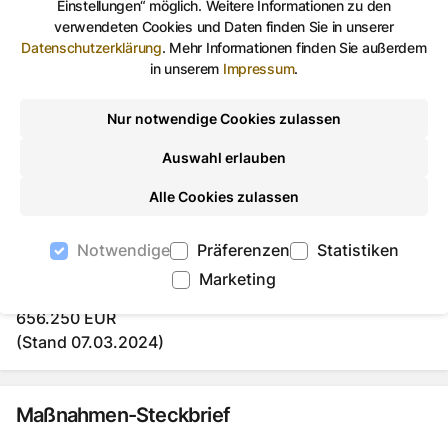
Einstellungen“ möglich. Weitere Informationen zu den
erproben). Abgerundet/flankiert wird die Maßnahme
verwendeten Cookies und Daten finden Sie in unserer
durch einerseits Schaffung notwendiger technischer
Datenschutzerklärung
.
Mehr Informationen finden Sie außerdem
Grundlagen wie bspw. Anbindung der digitalisierten
in unserem
Impressum
.
Sozialcard (und weiterer Rabattprogramme) an die
Nur notwendige Cookies zulassen
Kassensysteme kommunaler Einrichtungen.
Auswahl erlauben
Alle Cookies zulassen
Auf Facebook teilen
Auf Twitter teilen
Per Link teilen
shareViaEma
Notwendige
Präferenzen
Statistiken
Projektbudget
Marketing
656.250 EUR
(Stand 07.03.2024)
Maßnahmen-Steckbrief