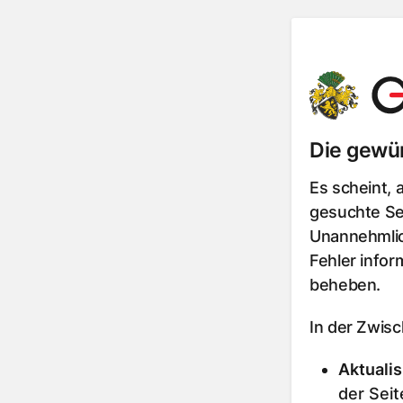
Die gewün
Es scheint, 
gesuchte Sei
Unannehmlic
Fehler infor
beheben.
In der Zwis
Aktualis
der Seit