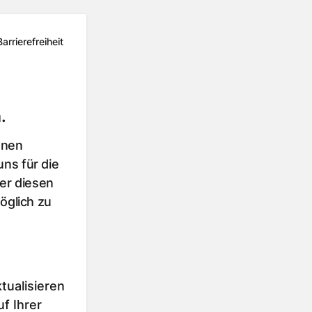
Barrierefreiheit
.
hnen
ns für die
er diesen
öglich zu
tualisieren
f Ihrer