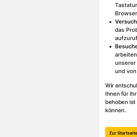
Tastatur
Browser
Versuch
das Prob
aufzuru
Besuche
arbeiten
unserer
und von
Wir entschu
Ihnen für Ih
behoben ist
können.
Zur Startseit