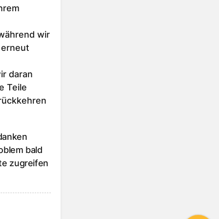
Ihrem
 während wir
 erneut
r daran
e Teile
urückkehren
 danken
roblem bald
te zugreifen