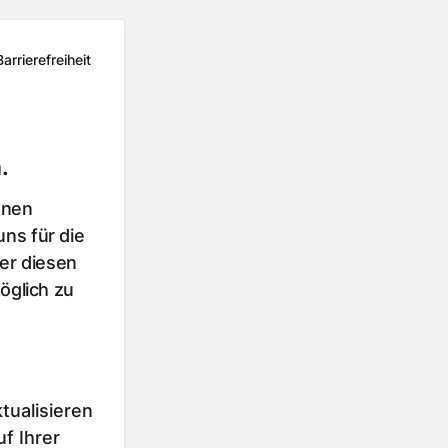
Barrierefreiheit
.
hnen
ns für die
er diesen
öglich zu
tualisieren
f Ihrer