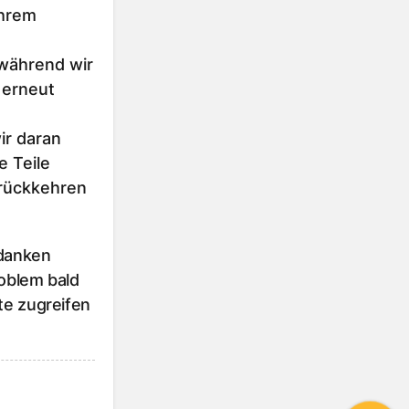
Ihrem
 während wir
 erneut
r daran
e Teile
urückkehren
 danken
roblem bald
te zugreifen