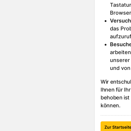
Tastatur
Browser
Versuch
das Prob
aufzuru
Besuche
arbeiten
unserer
und von
Wir entschu
Ihnen für Ih
behoben ist
können.
Zur Startseit