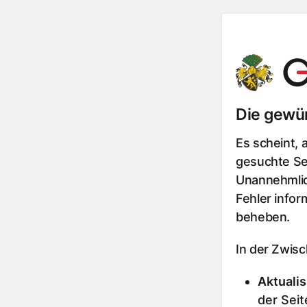
Die gewün
Es scheint, 
gesuchte Sei
Unannehmlic
Fehler infor
beheben.
In der Zwis
Aktualis
der Seit