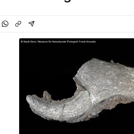
cebook teilen
f Twitter teilen
Per Link teilen
shareViaEmail
©
Stadt Gera / Museum für Naturkunde (Fotograf: Frank Hrouda)