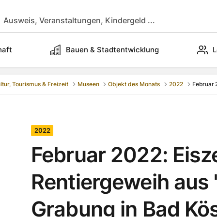
haft
Bauen & Stadtentwicklung
L
ltur, Tourismus & Freizeit
Museen
Objekt des Monats
2022
Februar 2
2022
Februar 2022: Eisze
Rentiergeweih aus "
Grabung in Bad Kös