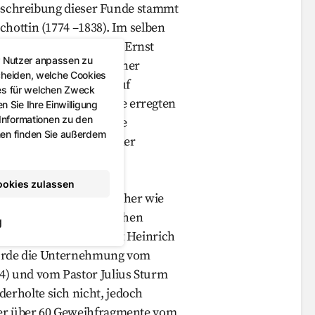
 Beschreibung dieser Funde stammt
hottin (1774 –1838). Im selben
ent und Naturforscher Ernst
r Nutzer anpassen zu
le mehrere Seiten in einer
cheiden, welche Cookies
n Veröffentlichungen auf
es für welchen Zweck
 gefunden wurden. Sie erregten
 Sie Ihre Einwilligung
 Informationen zu den
 damals noch undenkbare
nen finden Sie außerdem
ter, worauf z. B. 1821 der
) in Paris pochte.
ookies zulassen
 und auch andere Forscher wie
n den Gleinaer Gipsbrüchen
g
Ausgrabung durch Fürst Heinrich
 wurde die Unternehmung vom
4) und vom Pastor Julius Sturm
rholte sich nicht, jedoch
ter über 60 Geweihfragmente vom