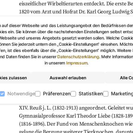
eiszeitlicher Wirbeltierarten entdeckt. Die erste
1820 vom Arzt und Hofrat Dr. Karl Georg Ludwig Sc
Jahr widmete auch der gothaische Kammerpräsid
n auf dieser Webseite und das Leistungsangebot den Bedürfnissen de
Friedrich von Schlotheim (1764-1832) der Fundstel
kies ein. Sie können über die nachstehenden Einstellungen selbst ents
Publikation. Besonderes Augenmerk fällt in diese
 Webseite und unseres Angebots gesetzt werden sollen. Welche Cooki
Menschenknochen, die zwischen den Tierknochen
nen Sie jederzeit untern den „Cookie-Einstellungen“ einsehen. Möchten
en, ist dies ebenfalls über die „Cookie-Einstellungen“ möglich. Weitere
eine heftige Diskussion in der Fachwelt über die
d Daten finden Sie in unserer
Datenschutzerklärung
.
Mehr Informatio
Vorstellung der Existenz des Menschen im Eiszeital
in unserem
Impressum
.
Naturforscher Baron Georges de Cuvier (1769-1832
kies zulassen
Auswahl erlauben
Alle C
Nachdem Schottin bis 1830 weitere Knochen fand
Graf Caspar von Sternberg (1761-1838) aus Prag i
Notwendige
Präferenzen
Statistiken
Marketin
nachgraben ließen, wurde erst wieder 1862 eine 
XIV. Reuß j. L. (1832-1913) angeordnet. Geleitet
Gymnasialprofessor Karl Theodor Liebe (1828-189
(1816-1896). Der Fund von Menschenknochen wiede
gelang die Bergung weiterer Tierknochen, darun