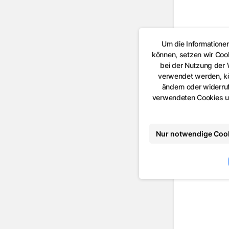
Um die Informatione
können, setzen wir Coo
bei der Nutzung der
verwendet werden, kön
ändern oder widerruf
verwendeten Cookies un
Nur notwendige Coo