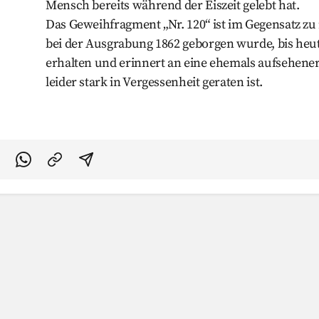
Mensch bereits während der Eiszeit gelebt hat.
Das Geweihfragment „Nr. 120“ ist im Gegensatz 
bei der Ausgrabung 1862 geborgen wurde, bis he
erhalten und erinnert an eine ehemals aufsehener
leider stark in Vergessenheit geraten ist.
acebook teilen
uf Twitter teilen
Per Link teilen
shareViaEmail