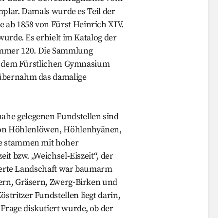
emplar. Damals wurde es Teil der
 ab 1858 von Fürst Heinrich XIV.
wurde. Es erhielt im Katalog der
mmer 120. Die Sammlung
sie dem Fürstlichen Gymnasium
 übernahm das damalige
ahe gelegenen Fundstellen sind
on Höhlenlöwen, Höhlenhyänen,
le stammen mit hoher
it bzw. „Weichsel-Eiszeit“, der
scherte Landschaft war baumarm
tern, Gräsern, Zwerg-Birken und
tritzer Fundstellen liegt darin,
rage diskutiert wurde, ob der