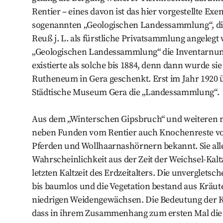
Rentier – eines davon ist das hier vorgestellte Ex
sogenannten „Geologischen Landessammlung“, die
Reuß j. L. als fürstliche Privatsammlung angelegt 
„Geologischen Landessammlung“ die Inventarnu
existierte als solche bis 1884, denn dann wurde 
Rutheneum in Gera geschenkt. Erst im Jahr 1920
Städtische Museum Gera die „Landessammlung“.
Aus dem „Winterschen Gipsbruch“ und weiteren n
neben Funden vom Rentier auch Knochenreste v
Pferden und Wollhaarnashörnern bekannt. Sie al
Wahrscheinlichkeit aus der Zeit der Weichsel-Kaltze
letzten Kaltzeit des Erdzeitalters. Die unverglet
bis baumlos und die Vegetation bestand aus Kräu
niedrigen Weidengewächsen. Die Bedeutung der Kös
dass in ihrem Zusammenhang zum ersten Mal die F