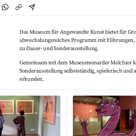
cebook teilen
f Twitter teilen
Per Link teilen
shareViaEmail
Das Museum für Angewandte Kunst bietet für Gro
abwechslungsreiches Programm mit Führungen, 
zu Dauer- und Sonderausstellung.
Gemeinsam mit dem Museumsmarder Melchior kö
Sonderausstellung selbstständig, spielerisch und
erkunden.
für Schulklassen und Hortgruppen
Melchior der Museums