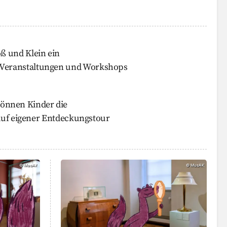
ß und Klein ein
Veranstaltungen und Workshops
nnen Kinder die
 auf eigener Entdeckungstour
marder, MusAK
Kindergeburtstag im Museum, MusA
©
MusAK
©
MusAK