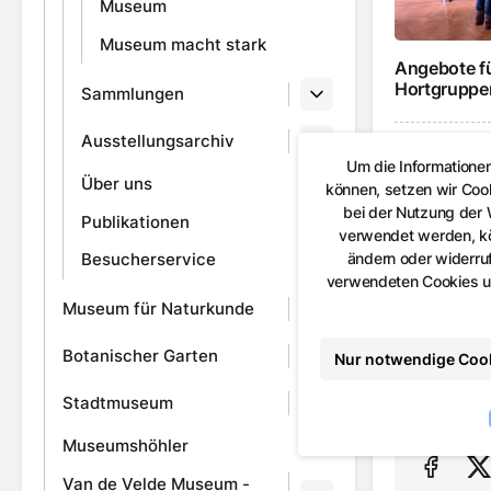
Museum
Museum macht stark
Angebote f
Hortgruppe
Sammlungen
Ausstellungsarchiv
Museum m
Um die Informatione
Über uns
können, setzen wir Coo
bei der Nutzung der
Publikationen
verwendet werden, kön
ändern oder widerruf
Besucherservice
verwendeten Cookies un
Museum für Naturkunde
Botanischer Garten
Museum mac
Nur notwendige Coo
Stadtmuseum
Museumshöhler
Van de Velde Museum -