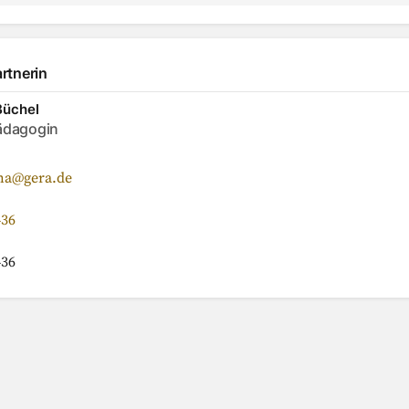
acebook teilen
uf Twitter teilen
Per Link teilen
shareViaEmail
rtnerin
Büchel
dagogin
na@gera.de
436
436