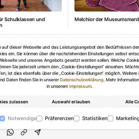
ür Schulklassen und
Melchior der Museumsmard
n
acht stark, VuS
©
VuS
n auf dieser Webseite und das Leistungsangebot den Bedürfnissen de
kies ein. Sie können über die nachstehenden Einstellungen selbst ents
 Webseite und unseres Angebots gesetzt werden sollen. Welche Cooki
nen Sie jederzeit untern den „Cookie-Einstellungen“ einsehen. Möchten
en, ist dies ebenfalls über die „Cookie-Einstellungen“ möglich. Weitere
d Daten finden Sie in unserer
Datenschutzerklärung
.
Mehr Informatio
in unserem
Impressum
.
ht stark
kies zulassen
Auswahl erlauben
Alle C
Notwendige
Präferenzen
Statistiken
Marketin