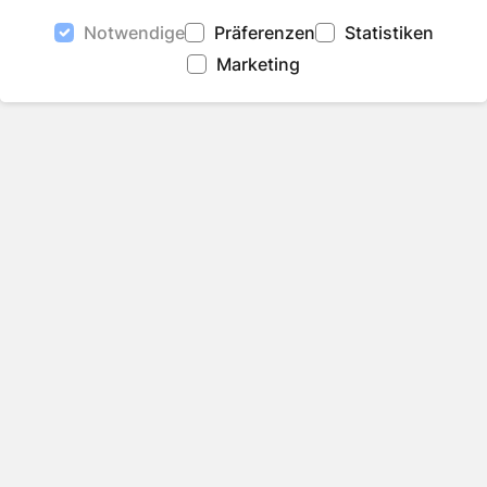
Notwendige
Präferenzen
Statistiken
Auf Facebook teilen
Auf Twitter teilen
Per Link teilen
shareViaEma
Marketing