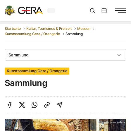
Aktuelles Wetter in Gera
Suchleiste anzeigen
:
Veranstaltungs
Startseite
Kultur, Tourismus & Freizeit
Museen
Kunstsammlung Gera / Orangerie
Sammlung
Sammlung
Kunstsammlung Gera / Orangerie
Sammlung
Auf Facebook teilen
Auf Twitter teilen
Per Link teilen
shareViaEmail
©
Kunstsammlung Gera