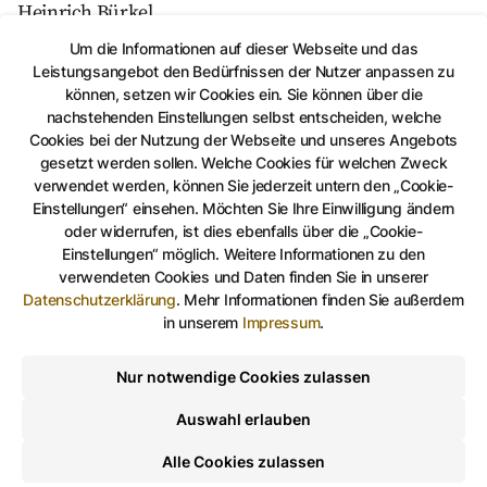
Heinrich Bürkel.
Um die Informationen auf dieser Webseite und das
Als Sachwalter der künstlerischen Traditionen
Leistungsangebot den Bedürfnissen der Nutzer anpassen zu
Ostthüringens bewahrt die Kunstsammlung Gera
können, setzen wir Cookies ein. Sie können über die
nachstehenden Einstellungen selbst entscheiden, welche
wichtige Werkgruppen der Geraer Malerfamilien
Cookies bei der Nutzung der Webseite und unseres Angebots
Reinhold und Fischer aus dem 19. Jahrhundert, des
gesetzt werden sollen. Welche Cookies für welchen Zweck
Geraer Künstlerkreises um Otto Dix in der ersten
verwendet werden, können Sie jederzeit untern den „Cookie-
Hälfte des 20. Jahrhunderts, etwa Kurt Günther,
Einstellungen“ einsehen. Möchten Sie Ihre Einwilligung ändern
oder widerrufen, ist dies ebenfalls über die „Cookie-
Alexander Wolfgang, Erich Drechsler, Paul Neidhardt,
Einstellungen“ möglich. Weitere Informationen zu den
Hermann Paschold und Paul Weiser, sowie den
verwendeten Cookies und Daten finden Sie in unserer
Nachlass des Bauhaus-Schülers Kurt Schmidt, der
Datenschutzerklärung
.
Mehr Informationen finden Sie außerdem
in unserem
Impressum
.
1923 für die Bauhaus-Bühne das „Mechanische
Ballett“ entwarf. Zu den Beständen gehören ferner ein
Nur notwendige Cookies zulassen
umfangreiches Grafikkonvolut, eine Sammlung von
Handzeichnungen der DDR und seit Beginn der
Auswahl erlauben
1990er Jahre die Geraer Multiple-Sammlung
Alle Cookies zulassen