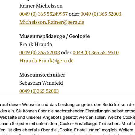
Rainer Michelsson
0049 (0) 365 55249957
oder
0049 (0) 365 52003
Michelsson.Rainer@gera.de
Museumspädagoge / Geologie
Frank Hrauda
0049 (0) 365 52003
oder
0049 (0) 365 5519510
Hrauda.Frank@gera.de
Museumstechniker
Sebastian Winefeld
0049 (0)365 52003
Winefeld.Sebastian@gera.de
n auf dieser Webseite und das Leistungsangebot den Bedürfnissen de
kies ein. Sie können über die nachstehenden Einstellungen selbst ents
 Webseite und unseres Angebots gesetzt werden sollen. Welche Cooki
Fördervereine
nen Sie jederzeit untern den „Cookie-Einstellungen“ einsehen. Möchten
en, ist dies ebenfalls über die „Cookie-Einstellungen“ möglich. Weitere
Gesellschaft von Freunden der Naturwissenschafte