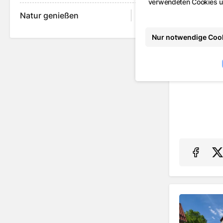
verwendeten Cookies un
Natur genießen
Nur notwendige Coo
Auf F
A
Museum fü