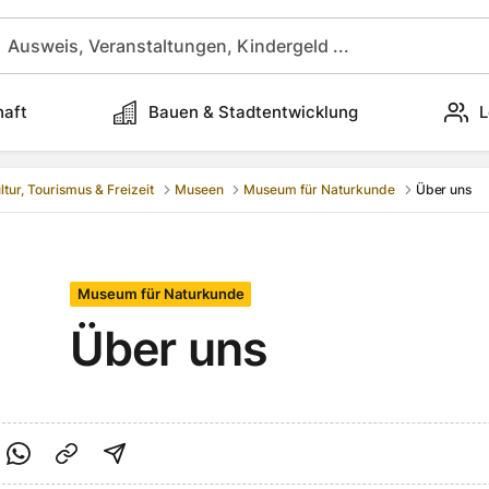
haft
Bauen & Stadtentwicklung
L
ltur, Tourismus & Freizeit
Museen
Museum für Naturkunde
Über uns
Museum für Naturkunde
Über uns
cebook teilen
f Twitter teilen
Per Link teilen
shareViaEmail