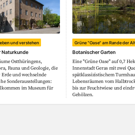
rleben und verstehen
Grüne "Oase" am Rande der Al
 Naturkunde
Botanischer Garten
äume Ostthüringens,
Eine "Grüne Oase" auf 0,7 Hek
ora, Fauna und Geologie, die
Innenstadt Geras mit zwei Qu
r Erde und wechselnde
spätklassizistischem Turmhau
che Sonderausstellungen:
Lebensräumen vom Halbtroc
illkommen im Museum für
bis zur Feuchtwiese und eind
Gehölzen.