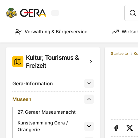
Aktuelles Wetter in Gera
:
Verwaltung & Bürgerservice
Wirtsc
Startseite
Ku
Kultur, Tourismus &
Freizeit
Gera-Information
Museen
27. Geraer Museumsnacht
Kunstsammlung Gera /
Orangerie
Auf Fa
Au