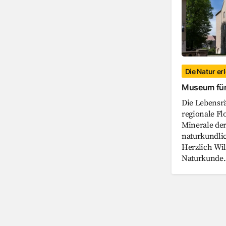
Die Natur e
Museum für
Die Lebensr
regionale Fl
Minerale de
naturkundli
Herzlich W
Naturkunde.