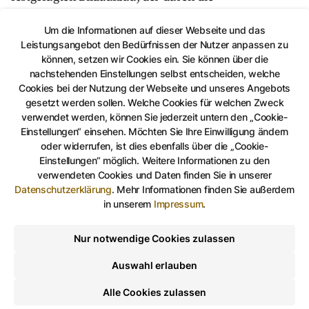
gleichbleibende Wertigkeit der dargestellten Objekte
Um die Informationen auf dieser Webseite und das
einen atmosphärelosen, distanzierten Raum
Leistungsangebot den Bedürfnissen der Nutzer anpassen zu
suggeriert. Zugleich ist die Bandbreite dieser
können, setzen wir Cookies ein. Sie können über die
Kunstströmung vielfältig, sie reicht von Veristen, wie
nachstehenden Einstellungen selbst entscheiden, welche
Cookies bei der Nutzung der Webseite und unseres Angebots
Otto Dix, George Grosz, die „das Gegenständliche aus
gesetzt werden sollen. Welche Cookies für welchen Zweck
der Welt aktueller Tatsachen [rissen] und das Erlebnis
verwendet werden, können Sie jederzeit untern den „Cookie-
in seinem Tempo, seinem Hitzegrad
Einstellungen“ einsehen. Möchten Sie Ihre Einwilligung ändern
[herausschleuderten]“, über „Naivisten“, deren
oder widerrufen, ist dies ebenfalls über die „Cookie-
Einstellungen“ möglich. Weitere Informationen zu den
Darstellungen an Spielzeugwelten erinnern, bis zu
verwendeten Cookies und Daten finden Sie in unserer
„Klassizisten“, die „mehr den zeitlos-gültigen
Datenschutzerklärung
.
Mehr Informationen finden Sie außerdem
Gegenstand“ suchten
in unserem
Impressum
.
Parallel zu der Ausstellung im Otto-Dix-Haus sind
Nur notwendige Cookies zulassen
neusachliche Fotografien von Aenne Biermann im
Auswahl erlauben
Museum für Angewandte Kunst
zu sehen.
Alle Cookies zulassen
©
VG Bild Kunst Bonn, 2025