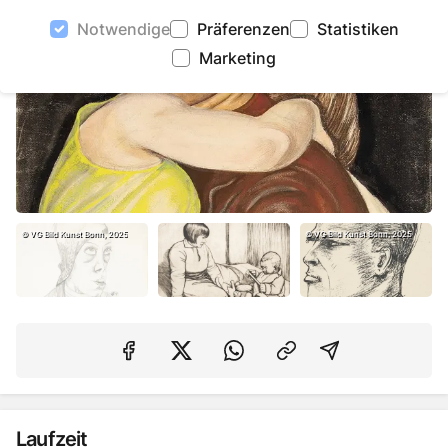
Notwendige
Präferenzen
Statistiken
Marketing
©
VG Bild Kunst Bonn, 2025
©
VG Bild Kunst Bonn, 2025
Auf Facebook teilen
Auf Twitter teilen
Per Link teilen
shareViaEma
Laufzeit