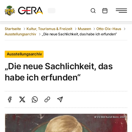
Aktuelles Wetter in Gera
Suchleiste anzeigen
:
Veranstaltungs
Startseite
Kultur, Tourismus & Freizeit
Museen
Otto-Dix-Haus
Ausstellungsarchiv
„Die neue Sachlichkeit, das habe ich erfunden“
Ausstellungsarchiv
„Die neue Sachlichkeit, das
habe ich erfunden“
Auf Facebook teilen
Auf Twitter teilen
Per Link teilen
shareViaEmail
©
VG Bild Kunst Bonn, 2025