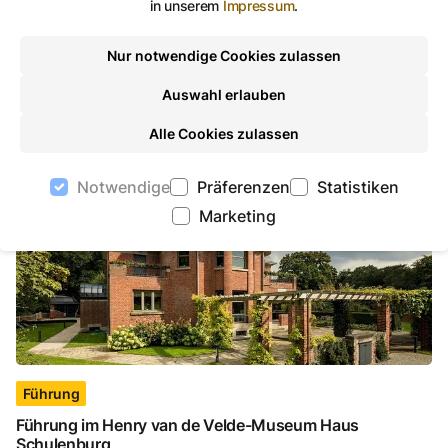
in unserem
Impressum
.
Stadtführung
Nur notwendige Cookies zulassen
Bauhaus und Neues Bauen in Gera
Auswahl erlauben
In Weimar wurde studiert - aber in Gera gebaut. Gera ist die
Stadt mit den meisten Baudenkmälern aus der Zeit des
Alle Cookies zulassen
Bauhauses und Neuen Bauens in Thüringen.
Notwendige
Präferenzen
Statistiken
Führung im Henry van de Velde-Museum Haus Sch
©
Stadtring Fotografennetzwerk
Marketing
Führung
Führung im Henry van de Velde-Museum Haus
Schulenburg