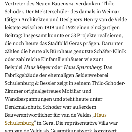
Vertreter des Neuen Bauens zu verdanken: Thilo
Schoder. Der Meisterschüler des damals in Weimar
tätigen Architekten und Designers Henry van de Velde
leistete zwischen 1919 und 1932 einen einzigartigen
Beitrag: Insgesamt konnte er 53 Projekte realisieren,
die noch heute das Stadtbild Geras prägen. Darunter
zählen die heute als Bürohaus genutzte Schäfer-Klinik
oder zahlreiche Einfamilienhäuser wie zum
Beispiel
Haus Meyer
oder
Haus Sparmberg
. Das
Fabrikgebäude der ehemaligen Seidenweberei
Schulenburg & Bessler zeigt in seinem Thilo-Schoder-
Zimmer originalgetreues Mobiliar und
Wandbespannungen und steht heute unter
Denkmalschutz. Schoder war außerdem
Bauverantwortlicher für van de Veldes „
Haus
Schulenburg
” in Gera. Die repräsentative Villa war
von van de Velde als Gesamtkunstwerk konzipiert.