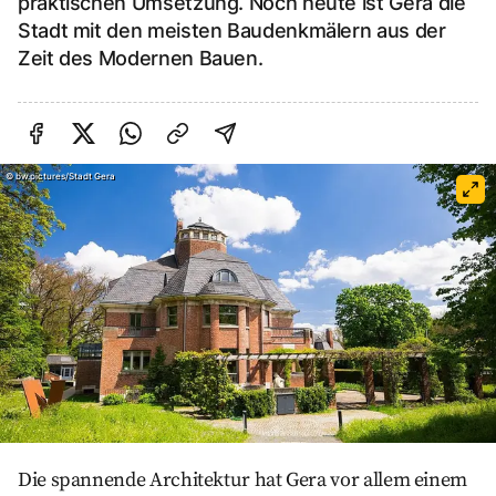
praktischen Umsetzung. Noch heute ist Gera die
Stadt mit den meisten Baudenkmälern aus der
Zeit des Modernen Bauen.
Auf Facebook teilen
Auf Twitter teilen
Per Link teilen
shareViaEmail
©
bw.pictures/Stadt Gera
Die spannende Architektur hat Gera vor allem einem