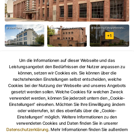
©
Stadt Gera
©
Stadtring Fotografennetzwerk
©
Stadtring Fotografennetzwerk
+
1
Um die Informationen auf dieser Webseite und das
Leistungsangebot den Bedürfnissen der Nutzer anpassen zu
Auf Facebook teilen
Auf Twitter teilen
Per Link teilen
shareViaEma
können, setzen wir Cookies ein. Sie können über die
nachstehenden Einstellungen selbst entscheiden, welche
Cookies bei der Nutzung der Webseite und unseres Angebots
Bauhaus und Neues Bauen in Gera, Stadtführung,
©
bw.pictures/Stadt Gera
gesetzt werden sollen. Welche Cookies für welchen Zweck
verwendet werden, können Sie jederzeit untern den „Cookie-
Einstellungen“ einsehen. Möchten Sie Ihre Einwilligung ändern
oder widerrufen, ist dies ebenfalls über die „Cookie-
Einstellungen“ möglich. Weitere Informationen zu den
verwendeten Cookies und Daten finden Sie in unserer
Datenschutzerklärung
.
Mehr Informationen finden Sie außerdem