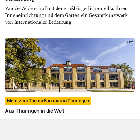
Van de Velde schuf mit der großbürgerlichen Villa, ihrer
Inneneinrichtung und dem Garten ein Gesamtkunstwerk
von internationaler Bedeutung.
Aus Thüringen in die Welt, Mehr zum Thema Bauh
©
TTG
Mehr zum Thema Bauhaus in Thüringen
Aus Thüringen in die Welt