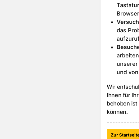
Tastatur
Browser
Versuch
das Prob
aufzuru
Besuche
arbeiten
unserer
und von
Wir entschu
Ihnen für Ih
behoben ist
können.
Zur Startseit