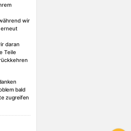
Ihrem
 während wir
 erneut
r daran
e Teile
urückkehren
 danken
roblem bald
te zugreifen