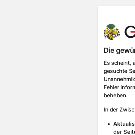
Die gewün
Es scheint, 
gesuchte Sei
Unannehmlic
Fehler infor
beheben.
In der Zwis
Aktualis
der Seit