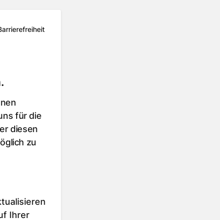
Barrierefreiheit
.
hnen
ns für die
er diesen
öglich zu
tualisieren
f Ihrer