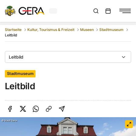
Aktuelles Wetter in Gera
Suchleiste anzeigen
:
Veranstaltungs
Startseite
Kultur, Tourismus & Freizeit
Museen
Stadtmuseum
Leitbild
Leitbild
Stadtmuseum
Leitbild
Auf Facebook teilen
Auf Twitter teilen
Per Link teilen
shareViaEmail
©
Stadt Gera