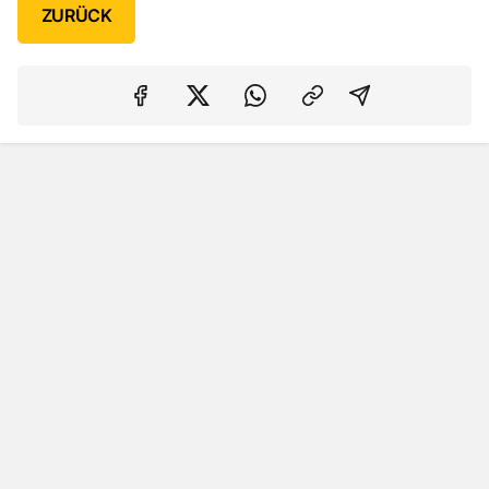
ZURÜCK
Auf Facebook teilen
Auf Twitter teilen
Per Link teilen
shareViaEma