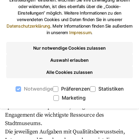
Die Bewahrung des kulturellen Erbes der Stadt Gera
oder widerrufen, ist dies ebenfalls über die „Cookie-
Einstellungen“ möglich. Weitere Informationen zu den
ist eine gesellschaftliche Verpflichtung. Die
verwendeten Cookies und Daten finden Sie in unserer
Sammlungen des Stadtmuseums zu bewahren, gezielt
Datenschutzerklärung
.
Mehr Informationen finden Sie außerdem
zu erweitern und zu erforschen gehören zu den
in unserem
Impressum
.
zentralen Aufgaben des Museums.
Wir sammeln, dokumentieren und erschließen
Nur notwendige Cookies zulassen
materielle und immaterielle Zeugnisse der Unsere
Auswahl erlauben
Arbeit mit historischen Objekten und Quellen ist
Alle Cookies zulassen
geprägt von Sorgfalt, Wissenschaftlichkeit und
verantwortungsvollem Umgang.
Notwendige
Präferenzen
Statistiken
Neben den historischen Objekten sind die
Marketing
Mitarbeiterinnen und Mitarbeiter mit ihren
spezifischen Kompetenzen, Fähigkeiten und ihrem
Engagement die wichtigste Ressource des
Stadtmuseums.
Die jeweiligen Aufgaben mit Qualitätsbewusstsein,