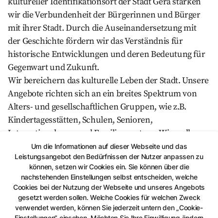
kultureller Identifikationsort der Stadt Gera stärken
wir die Verbundenheit der Bürgerinnen und Bürger
mit ihrer Stadt. Durch die Auseinandersetzung mit
der Geschichte fördern wir das Verständnis für
historische Entwicklungen und deren Bedeutung für
Gegenwart und Zukunft.
Wir bereichern das kulturelle Leben der Stadt. Unsere
Angebote richten sich an ein breites Spektrum von
Alters- und gesellschaftlichen Gruppen, wie z.B.
Kindertagesstätten, Schulen, Senioren,
Integrationskurse und Familienzentren. Wir wollen
aber auch Interesse für historische Zusammenhänge
Um die Informationen auf dieser Webseite und das
Leistungsangebot den Bedürfnissen der Nutzer anpassen zu
wecken, die bis in die Zukunft wirken und
können, setzen wir Cookies ein. Sie können über die
Denkanstöße für Geschichtsinteressierte, für Kultur-
nachstehenden Einstellungen selbst entscheiden, welche
und Kunstbegeisterte bieten.
Cookies bei der Nutzung der Webseite und unseres Angebots
gesetzt werden sollen. Welche Cookies für welchen Zweck
Auftrag, Anspruch und Arbeitsweise
verwendet werden, können Sie jederzeit untern den „Cookie-
Einstellungen“ einsehen. Möchten Sie Ihre Einwilligung ändern