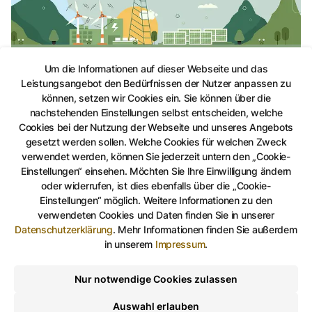
Um die Informationen auf dieser Webseite und das
Klimaschutzmanager
Leistungsangebot den Bedürfnissen der Nutzer anpassen zu
Seit April 2019 ist Thomas Krauße der Klimaschutzmanager
können, setzen wir Cookies ein. Sie können über die
der Stadt Gera. Die Stelle wurde im Rahmen einer
nachstehenden Einstellungen selbst entscheiden, welche
Projektförderung der Nationalen Klimaschutzinitiative des
Cookies bei der Nutzung der Webseite und unseres Angebots
Bundesumweltministeriums eingerichtet und gefördert.
gesetzt werden sollen. Welche Cookies für welchen Zweck
verwendet werden, können Sie jederzeit untern den „Cookie-
Einstellungen“ einsehen. Möchten Sie Ihre Einwilligung ändern
Kinder- und Jugendbeauftragte, stock.adobe.co
©
stock.adobe.com
oder widerrufen, ist dies ebenfalls über die „Cookie-
Einstellungen“ möglich. Weitere Informationen zu den
verwendeten Cookies und Daten finden Sie in unserer
Datenschutzerklärung
.
Mehr Informationen finden Sie außerdem
in unserem
Impressum
.
Nur notwendige Cookies zulassen
Auswahl erlauben
Kinder- und Jugendbeauftragte