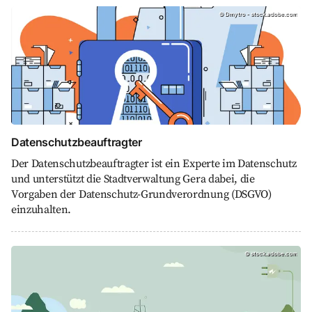
Datenschutzbeauftragter, Dmytro - stock.adobe.
©
Dmytro - stock.adobe.com
Datenschutzbeauftragter
Der Datenschutzbeauftragter ist ein Experte im Datenschutz
und unterstützt die Stadtverwaltung Gera dabei, die
Vorgaben der Datenschutz-Grundverordnung (DSGVO)
einzuhalten.
Klimaschutzmanager, stock.adobe.com
©
stock.adobe.com