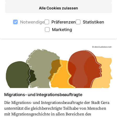
Die Kinder- und Jugendbeauftragte wirkt als Fürsprecherin
Alle Cookies zulassen
der in Gera lebenden jungen Menschen. Sie arbeitet daran,
dass die Interessen von Kindern und Jugendlichen bei
Notwendige
Präferenzen
Statistiken
kommunalen Planungen und Entscheidungen stärker
Marketing
berücksichtigt werden.
Migrations- und Integrationsbeauftragte, stock.
©
stock.adobe.com
Migrations- und Integrationsbeauftragte
Die Migrations- und Integrationsbeauftragte der Stadt Gera
unterstützt die gleichberechtigte Teilhabe von Menschen
mit Migrationsgeschichte in allen Bereichen des