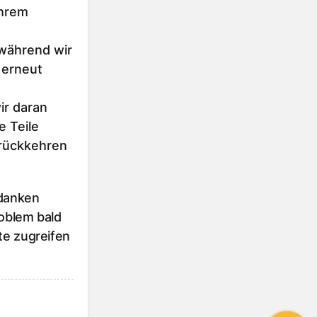
Ihrem
 während wir
 erneut
r daran
e Teile
urückkehren
 danken
roblem bald
te zugreifen