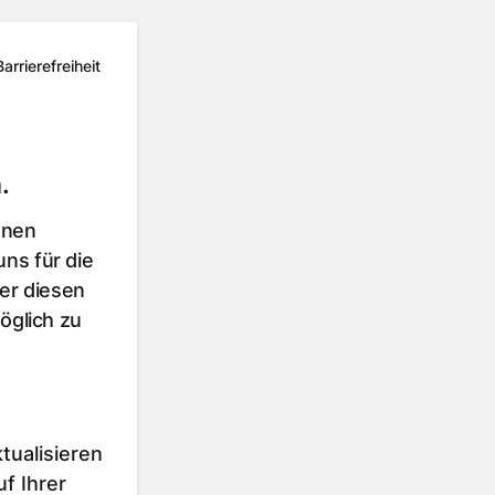
Barrierefreiheit
.
hnen
ns für die
er diesen
öglich zu
tualisieren
f Ihrer