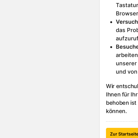
Tastatur
Browser
Versuch
das Prob
aufzuru
Besuche
arbeiten
unserer
und von
Wir entschu
Ihnen für Ih
behoben ist
können.
Zur Startseit