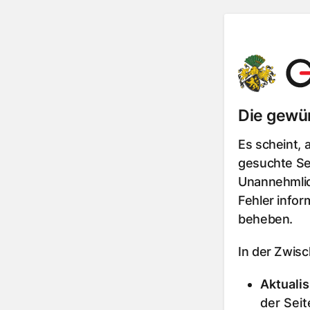
Die gewün
Es scheint, 
gesuchte Sei
Unannehmlic
Fehler infor
beheben.
In der Zwis
Aktualis
der Seit