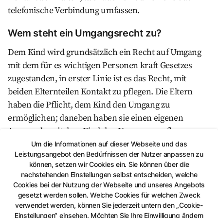
telefonische Verbindung umfassen.
Wem steht ein Umgangsrecht zu?
Dem Kind wird grundsätzlich ein Recht auf Umgang
mit dem für es wichtigen Personen kraft Gesetzes
zugestanden, in erster Linie ist es das Recht, mit
beiden Elternteilen Kontakt zu pflegen. Die Eltern
haben die Pflicht, dem Kind den Umgang zu
ermöglichen; daneben haben sie einen eigenen
Anspruch, mit dem Kind den Umgang zu pflegen.
Gleichzeitig haben andere, dem Kind nahestehenden
Um die Informationen auf dieser Webseite und das
Leistungsangebot den Bedürfnissen der Nutzer anpassen zu
Personen, ein Recht auf Umgang mit ihm.
können, setzen wir Cookies ein. Sie können über die
nachstehenden Einstellungen selbst entscheiden, welche
Im Einzelnen besteht ein Umgangsrecht für:
Cookies bei der Nutzung der Webseite und unseres Angebots
gesetzt werden sollen. Welche Cookies für welchen Zweck
das Kind,
verwendet werden, können Sie jederzeit untern den „Cookie-
Vater und Mutter,
Einstellungen“ einsehen. Möchten Sie Ihre Einwilligung ändern