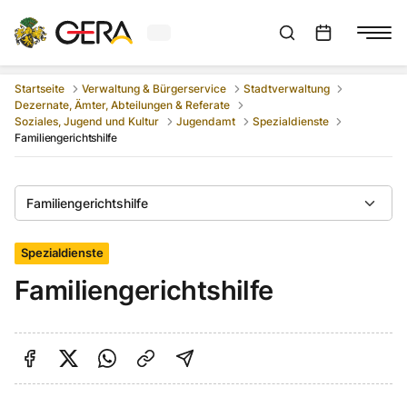
Aktuelles Wetter in Gera
Suchleiste anzeigen
:
Veranstaltungs
Startseite
Verwaltung & Bürgerservice
Stadtverwaltung
Dezernate, Ämter, Abteilungen & Referate
Soziales, Jugend und Kultur
Jugendamt
Spezialdienste
Familiengerichtshilfe
Familiengerichtshilfe
Spezialdienste
Familiengerichtshilfe
Auf Facebook teilen
Auf Twitter teilen
Per Link teilen
shareViaEmail