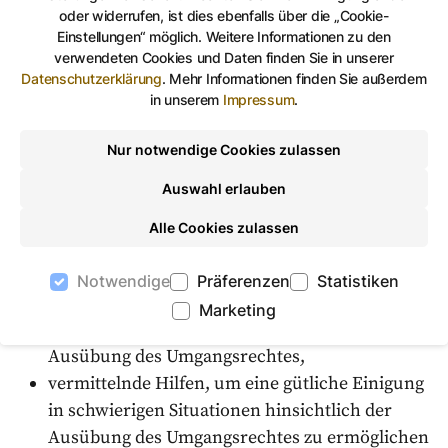
oder widerrufen, ist dies ebenfalls über die „Cookie-
soweit dies dem Wohl des Kindes dient auch für
Einstellungen“ möglich. Weitere Informationen zu den
verwendeten Cookies und Daten finden Sie in unserer
Datenschutzerklärung
.
Mehr Informationen finden Sie außerdem
Großeltern des Kindes,
in unserem
Impressum
.
den Ehegatten oder früheren Ehegatten des
Elternteils, der mit dem Kind zusammengelebt
Nur notwendige Cookies zulassen
hat (Stiefeltern)
Personen, bei denen das Kind längere Zeit in
Auswahl erlauben
Familienpflege war (Pflegeeltern).
Alle Cookies zulassen
Hilfen des Jugendamtes:
Notwendige
Präferenzen
Statistiken
Beratung der Umgangsberechtigten
Marketing
Beratung und Unterstützung des Kindes bei der
Ausübung des Umgangsrechtes,
vermittelnde Hilfen, um eine gütliche Einigung
in schwierigen Situationen hinsichtlich der
Ausübung des Umgangsrechtes zu ermöglichen