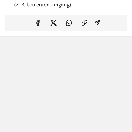
(z. B. betreuter Umgang).
Auf Facebook teilen
Auf Twitter teilen
Per Link teilen
shareViaEma