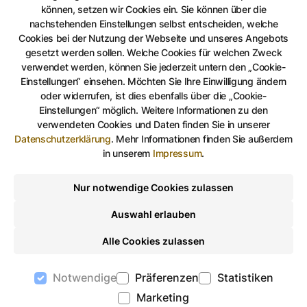
Elsterradweg, Radfernweg
können, setzen wir Cookies ein. Sie können über die
nachstehenden Einstellungen selbst entscheiden, welche
Cookies bei der Nutzung der Webseite und unseres Angebots
gesetzt werden sollen. Welche Cookies für welchen Zweck
verwendet werden, können Sie jederzeit untern den „Cookie-
Einstellungen“ einsehen. Möchten Sie Ihre Einwilligung ändern
oder widerrufen, ist dies ebenfalls über die „Cookie-
Einstellungen“ möglich. Weitere Informationen zu den
verwendeten Cookies und Daten finden Sie in unserer
Radfernweg
Datenschutzerklärung
.
Mehr Informationen finden Sie außerdem
Elsterradweg
in unserem
Impressum
.
Entdecken Sie die Flusslandschaft des Jahres 2020
Nur notwendige Cookies zulassen
Auswahl erlauben
Auf Facebook teilen
Auf Twitter teilen
Per Link teilen
shareViaEma
Alle Cookies zulassen
Notwendige
Präferenzen
Statistiken
Marketing