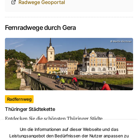
Radwege Geoportal
Fernradwege durch Gera
Thüringer Städtekette, Radfernweg, Martin Kirch
©
Martin Kirchner
Radfernweg
Thüringer Städtekette
Entdecken Sie die schönsten Thüringer Städte
Um die Informationen auf dieser Webseite und das
Leistungsangebot den Bedürfnissen der Nutzer anpassen zu