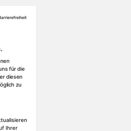
Barrierefreiheit
.
hnen
ns für die
er diesen
öglich zu
tualisieren
f Ihrer