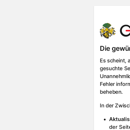
Die gewün
Es scheint, 
gesuchte Sei
Unannehmlic
Fehler infor
beheben.
In der Zwis
Aktualis
der Seit