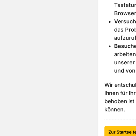
Tastatur
Browser
Versuch
das Prob
aufzuru
Besuche
arbeiten
unserer
und von
Wir entschu
Ihnen für Ih
behoben ist
können.
Zur Startseit