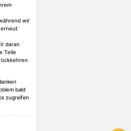
Ihrem
 während wir
 erneut
r daran
e Teile
urückkehren
 danken
roblem bald
te zugreifen