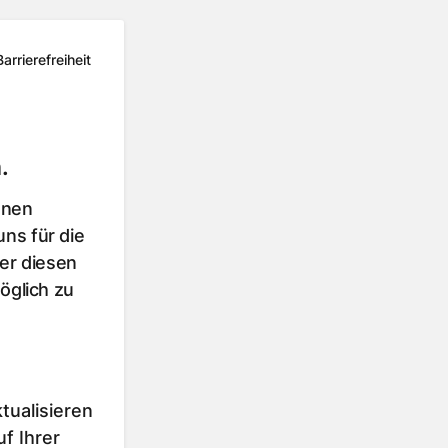
Barrierefreiheit
.
hnen
ns für die
er diesen
öglich zu
tualisieren
f Ihrer