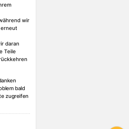
Ihrem
 während wir
 erneut
r daran
e Teile
urückkehren
 danken
roblem bald
te zugreifen