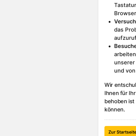
Tastatur
Browser
Versuch
das Prob
aufzuru
Besuche
arbeiten
unserer
und von
Wir entschu
Ihnen für Ih
behoben ist
können.
Zur Startseit