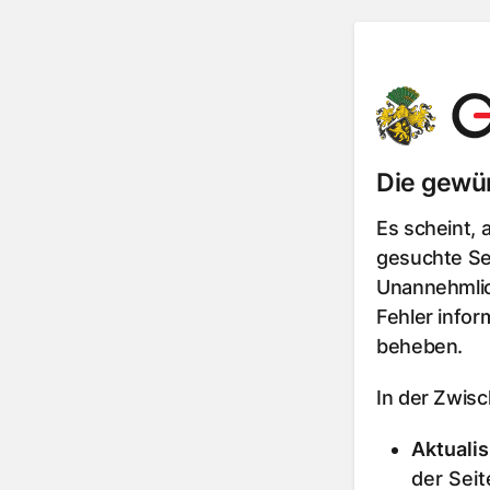
Die gewün
Es scheint, 
gesuchte Sei
Unannehmlic
Fehler infor
beheben.
In der Zwis
Aktualis
der Seit