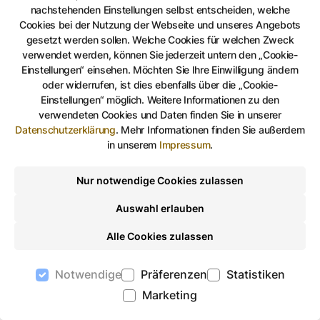
Ballettdirektoren, Choreografen und Lehrmeister in
nachstehenden Einstellungen selbst entscheiden, welche
Hannover, Amsterdam, Düsseldorf, Salzburg,
Cookies bei der Nutzung der Webseite und unseres Angebots
gesetzt werden sollen. Welche Cookies für welchen Zweck
Bayreuth, Zürich, Hamburg, Stockholm, Wien, Paris,
verwendet werden, können Sie jederzeit untern den „Cookie-
Schanghai, Boston u.a. In Gera markiert die Spielzeit
Einstellungen“ einsehen. Möchten Sie Ihre Einwilligung ändern
1925/26 den Beginn einer beispielhaften Entwicklung
oder widerrufen, ist dies ebenfalls über die „Cookie-
bis hin zum Thüringer Staatsballett.
Einstellungen“ möglich. Weitere Informationen zu den
verwendeten Cookies und Daten finden Sie in unserer
Datenschutzerklärung
.
Mehr Informationen finden Sie außerdem
in unserem
Impressum
.
Auf Facebook teilen
Auf Twitter teilen
Per Link teilen
shareViaEma
Nur notwendige Cookies zulassen
Laufzeit: 08.05.2026 - 30.08.2026
Auswahl erlauben
Alle Cookies zulassen
Notwendige
Präferenzen
Statistiken
Marketing