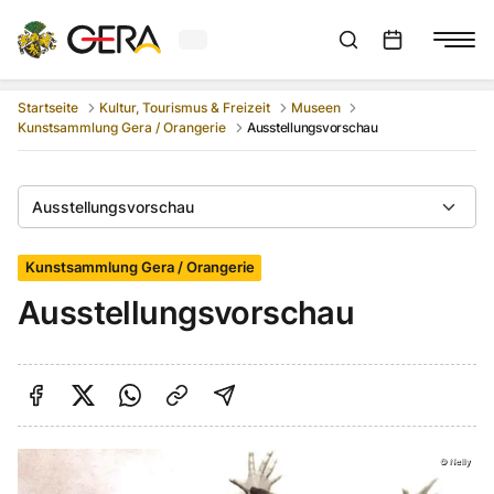
Aktuelles Wetter in Gera
Suchleiste anzeigen
:
Veranstaltungs
Startseite
Kultur, Tourismus & Freizeit
Museen
Kunstsammlung Gera / Orangerie
Ausstellungsvorschau
Ausstellungsvorschau
Kunstsammlung Gera / Orangerie
Ausstellungsvorschau
Auf Facebook teilen
Auf Twitter teilen
Per Link teilen
shareViaEmail
©
Nelly