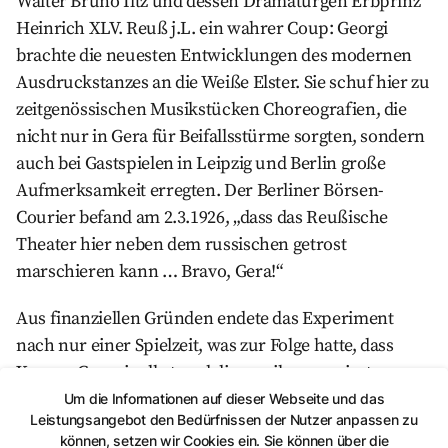
Walter Bruno Iltz und dessen Dramaturgen Erbprinz
Heinrich XLV. Reuß j.L. ein wahrer Coup: Georgi
brachte die neuesten Entwicklungen des modernen
Ausdruckstanzes an die Weiße Elster. Sie schuf hier zu
zeitgenössischen Musikstücken Choreografien, die
nicht nur in Gera für Beifallsstürme sorgten, sondern
auch bei Gastspielen in Leipzig und Berlin große
Aufmerksamkeit erregten. Der Berliner Börsen-
Courier befand am 2.3.1926, „dass das Reußische
Theater hier neben dem russischen getrost
marschieren kann … Bravo, Gera!“
Aus finanziellen Gründen endete das Experiment
nach nur einer Spielzeit, was zur Folge hatte, dass
Yvonne Georgi selbst und die von ihr engagierten
Tänzerinnen und Tänzer die neuen Impulse in die
Um die Informationen auf dieser Webseite und das
Leistungsangebot den Bedürfnissen der Nutzer anpassen zu
Welt trugen – als international gefeierte Tänzer,
können, setzen wir Cookies ein. Sie können über die