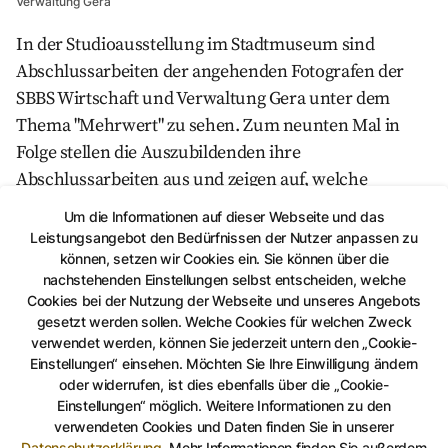
Verwaltung Gera
In der Studioausstellung im Stadtmuseum sind
Abschlussarbeiten der angehenden Fotografen der
SBBS Wirtschaft und Verwaltung Gera unter dem
Thema "Mehrwert" zu sehen. Zum neunten Mal in
Folge stellen die Auszubildenden ihre
Abschlussarbeiten aus und zeigen auf, welche
Fähigkeiten sie in ihrer dreijährigen Ausbildung
Um die Informationen auf dieser Webseite und das
gelernt haben.
Leistungsangebot den Bedürfnissen der Nutzer anpassen zu
können, setzen wir Cookies ein. Sie können über die
nachstehenden Einstellungen selbst entscheiden, welche
ZURÜCK
Cookies bei der Nutzung der Webseite und unseres Angebots
gesetzt werden sollen. Welche Cookies für welchen Zweck
verwendet werden, können Sie jederzeit untern den „Cookie-
Einstellungen“ einsehen. Möchten Sie Ihre Einwilligung ändern
oder widerrufen, ist dies ebenfalls über die „Cookie-
Auf Facebook teilen
Auf Twitter teilen
Per Link teilen
shareViaEma
Einstellungen“ möglich. Weitere Informationen zu den
verwendeten Cookies und Daten finden Sie in unserer
Datenschutzerklärung
.
Mehr Informationen finden Sie außerdem