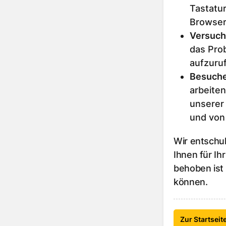
Tastatur
Browser
Versuch
das Prob
aufzuru
Besuche
arbeiten
unserer
und von
Wir entschu
Ihnen für Ih
behoben ist
können.
Zur Startseit