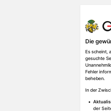
Die gewün
Es scheint, 
gesuchte Sei
Unannehmlic
Fehler infor
beheben.
In der Zwis
Aktualis
der Seit