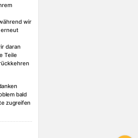
Ihrem
 während wir
 erneut
r daran
e Teile
urückkehren
 danken
roblem bald
te zugreifen