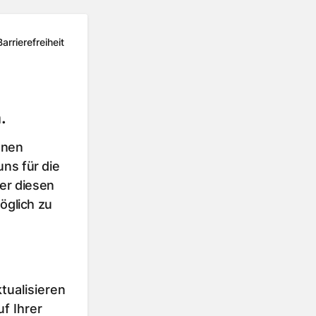
Barrierefreiheit
.
hnen
ns für die
er diesen
öglich zu
tualisieren
f Ihrer