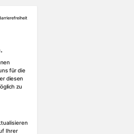
Barrierefreiheit
.
hnen
ns für die
er diesen
öglich zu
tualisieren
f Ihrer