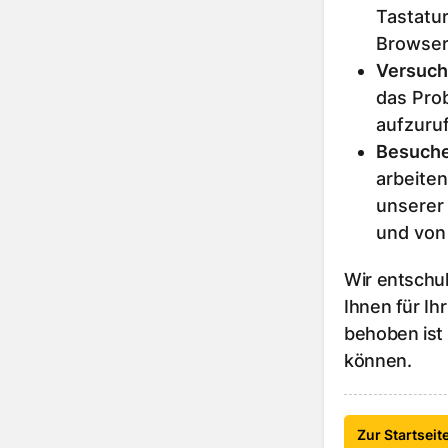
Tastatur
Browser
Versuch
das Prob
aufzuru
Besuche
arbeiten
unserer
und von
Wir entschu
Ihnen für Ih
behoben ist
können.
Zur Startseit