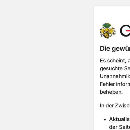
Die gewün
Es scheint, 
gesuchte Sei
Unannehmlic
Fehler infor
beheben.
In der Zwis
Aktualis
der Seit