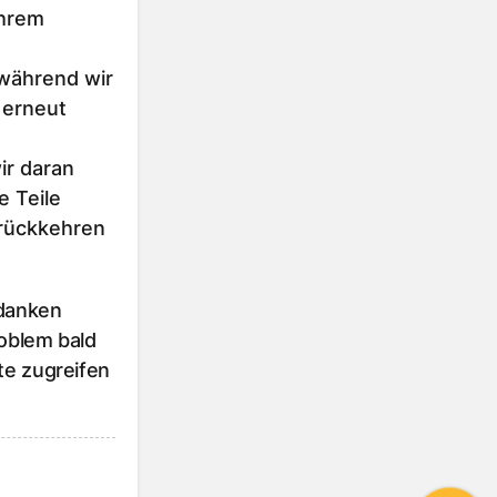
Ihrem
 während wir
 erneut
r daran
e Teile
urückkehren
 danken
roblem bald
te zugreifen