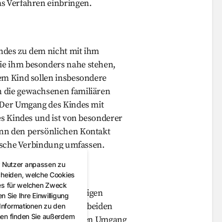
as Verfahren einbringen.
ndes zu dem nicht mit ihm
ie ihm besonders nahe stehen,
em Kind sollen insbesondere
n die gewachsenen familiären
. Der Umgang des Kindes mit
es Kindes und ist von besonderer
ann den persönlichen Kontakt
nische Verbindung umfassen.
r Nutzer anpassen zu
cheiden, welche Cookies
es für welchen Zweck
g mit dem für es wichtigen
 Sie Ihre Einwilligung
ie ist es das Recht, mit beiden
 Informationen zu den
nen finden Sie außerdem
 die Pflicht, dem Kind den Umgang