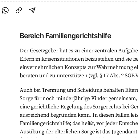
cebook teilen
f Twitter teilen
Per Link teilen
shareViaEmail
Bereich Familiengerichtshilfe
Der Gesetzgeber hat es zu einer zentralen Aufgab
Eltern in Krisensituationen beizustehen und sie b
einvernehmlichen Konzepts zur Wahrnehmung elt
beraten und zu unterstützen (vgl. § 17 Abs. 2 SGB V
Auch bei Trennung und Scheidung behalten Eltern 
Sorge für noch minderjährige Kinder gemeinsam, es
eine gerichtliche Regelung des Sorgerechts bei Ge
ausreichend begründen kann. In diesen Fällen lei
Familiengerichtshilfe; das heißt, vor jeder Entsc
Ausübung der elterlichen Sorge ist das Jugendam