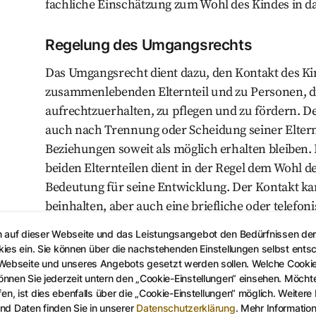
fachliche Einschätzung zum Wohl des Kindes in d
Regelung des Umgangsrechts
Das Umgangsrecht dient dazu, den Kontakt des Ki
zusammenlebenden Elternteil und zu Personen, d
aufrechtzuerhalten, zu pflegen und zu fördern. D
auch nach Trennung oder Scheidung seiner Elter
Beziehungen soweit als möglich erhalten bleiben
beiden Elternteilen dient in der Regel dem Wohl d
Bedeutung für seine Entwicklung. Der Kontakt k
beinhalten, aber auch eine briefliche oder telefo
n auf dieser Webseite und das Leistungsangebot den Bedürfnissen de
Wem steht ein Umgangsrecht zu?
kies ein. Sie können über die nachstehenden Einstellungen selbst ents
 Webseite und unseres Angebots gesetzt werden sollen. Welche Cooki
Dem Kind wird grundsätzlich ein Recht auf Umgan
nen Sie jederzeit untern den „Cookie-Einstellungen“ einsehen. Möchten
Personen kraft Gesetzes zugestanden, in erster Lin
en, ist dies ebenfalls über die „Cookie-Einstellungen“ möglich. Weitere
d Daten finden Sie in unserer
Datenschutzerklärung
.
Mehr Informatio
Elternteilen Kontakt zu pflegen. Die Eltern haben