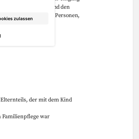
n Anspruch, mit dem Kind den
dem Kind nahestehenden Personen,
ookies zulassen
g
für:
Elternteils, der mit dem Kind
n Familienpflege war