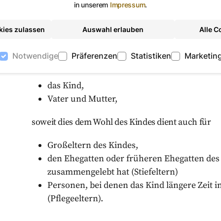
in unserem
Impressum
.
zu ermöglichen; daneben haben sie einen eigene
Umgang zu pflegen. Gleichzeitig haben andere, 
kies zulassen
Auswahl erlauben
Alle C
ein Recht auf Umgang mit ihm.
Notwendige
Präferenzen
Statistiken
Marketin
Im Einzelnen besteht ein Umgangsrecht 
das Kind,
Vater und Mutter,
soweit dies dem Wohl des Kindes dient auch für
Großeltern des Kindes,
den Ehegatten oder früheren Ehegatten des 
zusammengelebt hat (Stiefeltern)
Personen, bei denen das Kind längere Zeit i
(Pflegeeltern).