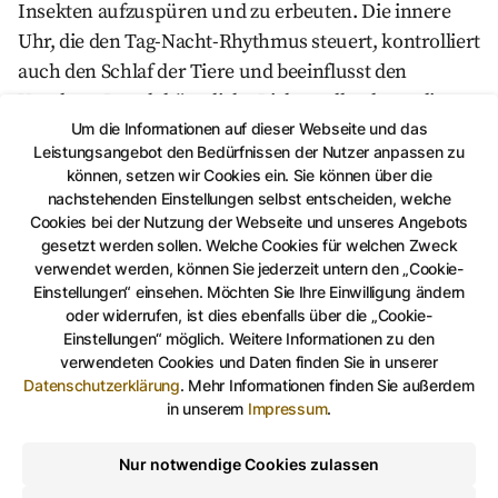
Insekten aufzuspüren und zu erbeuten. Die innere
Uhr, die den Tag-Nacht-Rhythmus steuert, kontrolliert
auch den Schlaf der Tiere und beeinflusst den
Vogelzug. Durch künstliche Lichtquellen kann dieser
Um die Informationen auf dieser Webseite und das
Taktgeber gestört werden. Auch die allseits bekannte
Leistungsangebot den Bedürfnissen der Nutzer anpassen zu
Anziehungskraft von Lampen auf Insekten stellt eine
können, setzen wir Cookies ein. Sie können über die
enorme Gefahr für diese Tiergruppe dar.
nachstehenden Einstellungen selbst entscheiden, welche
All diese Aspekte des Lebens in der Dunkelheit
Cookies bei der Nutzung der Webseite und unseres Angebots
gesetzt werden sollen. Welche Cookies für welchen Zweck
möchte die Ausstellung beleuchten und das
verwendet werden, können Sie jederzeit untern den „Cookie-
verborgene Leben der Tiere der Nacht sichtbar
Einstellungen“ einsehen. Möchten Sie Ihre Einwilligung ändern
machen. Dazu wurde die Ausstellung in liebevoller
oder widerrufen, ist dies ebenfalls über die „Cookie-
Einstellungen“ möglich. Weitere Informationen zu den
Handarbeit mit Objekten aus den eigenen
verwendeten Cookies und Daten finden Sie in unserer
Magazinbeständen und Leihgaben aus Berlin, Jena,
Datenschutzerklärung
.
Mehr Informationen finden Sie außerdem
Halle und Gotha gestaltet.
in unserem
Impressum
.
Im Rahmen der Ausstellung bietet das Museum für
Nur notwendige Cookies zulassen
Naturkunde Gera ein umfangreiches