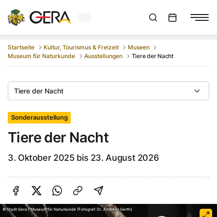
Aktuelles Wetter in Gera
Suchleiste anzeigen
:
Veranstaltungs
Startseite
Kultur, Tourismus & Freizeit
Museen
Museum für Naturkunde
Ausstellungen
Tiere der Nacht
Tiere der Nacht
Sonderausstellung
Tiere der Nacht
3. Oktober 2025 bis 23. August 2026
Auf Facebook teilen
Auf Twitter teilen
Per Link teilen
shareViaEmail
©
Stadt Gera / Museum für Naturkunde (Fotograf: Dr. Andreas Gerth)