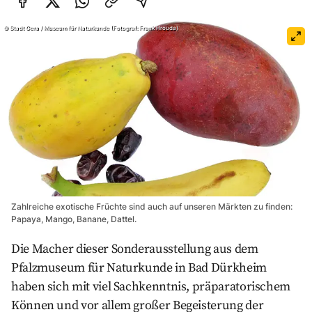
Auf Facebook teilen
Auf Twitter teilen
Per Link teilen
shareViaEmail
©
Stadt Gera / Museum für Naturkunde (Fotograf: Frank Hrouda)
Zahlreiche exotische Früchte sind auch auf unseren Märkten zu finden:
Papaya, Mango, Banane, Dattel.
Die Macher dieser Sonderausstellung aus dem
Pfalzmuseum für Naturkunde in Bad Dürkheim
haben sich mit viel Sachkenntnis, präparatorischem
Können und vor allem großer Begeisterung der