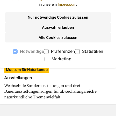
Willkommen im Museum für Naturkunde.
in unserem
Impressum
.
Nur notwendige Cookies zulassen
Ausstellungen, Museum für Naturkunde, ARTwor
©
ARTwork-stewe
Auswahl erlauben
Alle Cookies zulassen
Notwendige
Präferenzen
Statistiken
Marketing
Museum für Naturkunde
Ausstellungen
Wechselnde Sonderausstellungen und drei
Dauerausstellungen sorgen für abwechslungsreiche
naturkundliche Themenvielfalt.