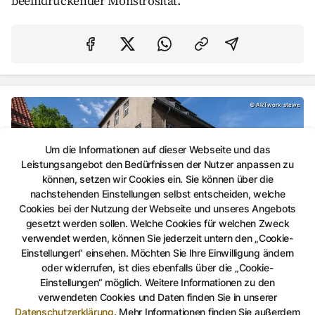
beeindruckender Monstrosität.
Auf Facebook teilen
Auf Twitter teilen
Per Link teilen
shareViaEma
Museum für Naturkunde, Die Natur erleben und 
©
ARTwork-stewe
Um die Informationen auf dieser Webseite und das
Leistungsangebot den Bedürfnissen der Nutzer anpassen zu
können, setzen wir Cookies ein. Sie können über die
nachstehenden Einstellungen selbst entscheiden, welche
Cookies bei der Nutzung der Webseite und unseres Angebots
gesetzt werden sollen. Welche Cookies für welchen Zweck
Die Natur erleben und verstehen
verwendet werden, können Sie jederzeit untern den „Cookie-
Einstellungen“ einsehen. Möchten Sie Ihre Einwilligung ändern
Museum für Naturkunde
oder widerrufen, ist dies ebenfalls über die „Cookie-
Die Lebensräume Ostthüringens, regionale Flora, Fauna
Einstellungen“ möglich. Weitere Informationen zu den
und Geologie, die Minerale der Erde und wechselnde
verwendeten Cookies und Daten finden Sie in unserer
naturkundliche Sonderausstellungen: Herzlich
Datenschutzerklärung
.
Mehr Informationen finden Sie außerdem