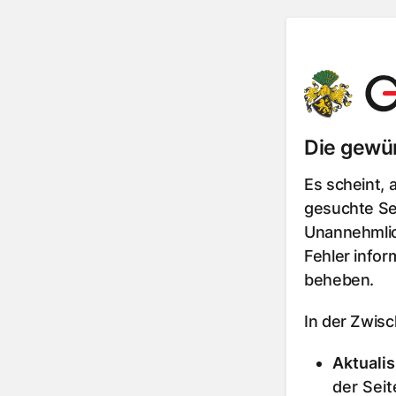
Die gewün
Es scheint, 
gesuchte Sei
Unannehmlic
Fehler infor
beheben.
In der Zwis
Aktualis
der Seit